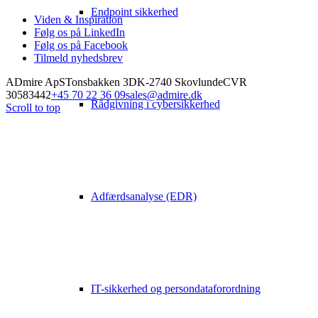
Endpoint sikkerhed
Viden & Inspiration
Følg os på LinkedIn
Følg os på Facebook
Tilmeld nyhedsbrev
ADmire ApS
Tonsbakken 3
DK-2740 Skovlunde
CVR
30583442
+45 70 22 36 09
sales@admire.dk
Rådgivning i cybersikkerhed
Scroll to top
Adfærdsanalyse (EDR)
IT-sikkerhed og persondataforordning