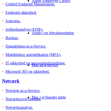
Apple Employee Choice
•
Unified Endpoint Management.
•
Endpoint sikkerhed.
•
Antivirus.
•
Adfærdsanalyse (EDR).
Apple i en fritvalgsordning
•
Backup.
•
Datasletning-as-a-Service.
•
Mukltifaktor autentifikation (MFA).
•
IT-sikkerhed og persondataforordning.
Mac-as-a-service
•
Microsoft 365 og sikkerhed.
Netværk
•
Netværk-as-a-Service.
Mac i et blandet miljø
•
Netværksovervågning.
•
Netværksanalyse.