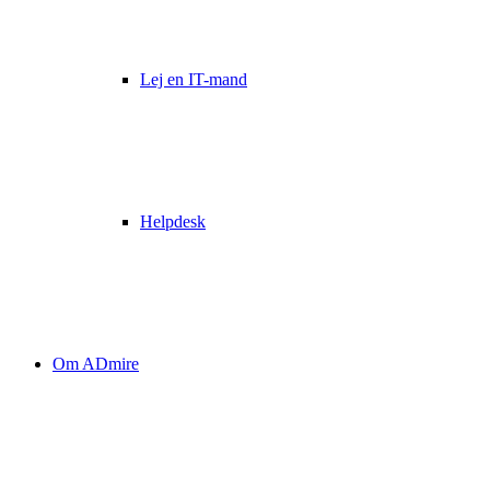
Lej en IT-mand
Helpdesk
Om ADmire