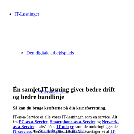
IT-Løsninger
Den digitale arbejdsplads
Én samlet IT-løsning giver bedre drift
PC-as-a-Service
og bedre bundlinje
Så kan du bruge kræfterne på din kerneforretning.
IT-as-a-Service er alle vores IT-løsninger, som en service. Alt
fra
PC-as-a-Service
,
Smartphone-as-a-Service
og
Netværk-
as-a-Service
– altså både
IT-udstyr
samt de omkringliggende
Smartphone-as-a-Service
IT-services
, der kan tilknyttes. Derudover varetager vi al
IT-