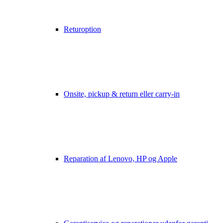
Returoption
Onsite, pickup & return eller carry-in
Reparation af Lenovo, HP og Apple