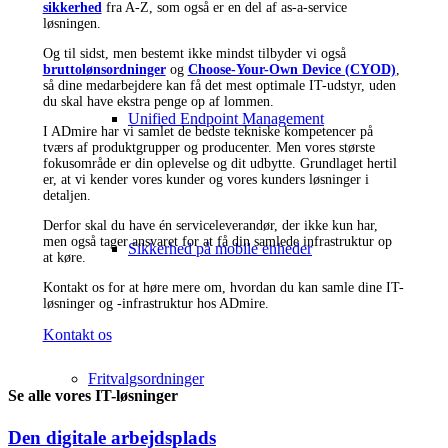
sikkerhed
fra A-Z, som også er en del af as-a-service
løsningen.
Og til sidst, men bestemt ikke mindst tilbyder vi også
bruttolønsordninger
og
Choose-Your-Own Device (CYOD)
,
så dine medarbejdere kan få det mest optimale IT-udstyr, uden
du skal have ekstra penge op af lommen.
Unified Endpoint Management
I ADmire har vi samlet de bedste tekniske kompetencer på
tværs af produktgrupper og producenter. Men vores største
fokusområde er din oplevelse og dit udbytte. Grundlaget hertil
er, at vi kender vores kunder og vores kunders løsninger i
detaljen.
Derfor skal du have én serviceleverandør, der ikke kun har,
men også tager ansvaret for at få din samlede infrastruktur op
Sikkerhed på mobile enheder
at køre.
Kontakt os for at høre mere om, hvordan du kan samle dine IT-
løsninger og -infrastruktur hos ADmire.
Kontakt os
Fritvalgsordninger
Se alle vores IT-løsninger
Den digitale arbejdsplads