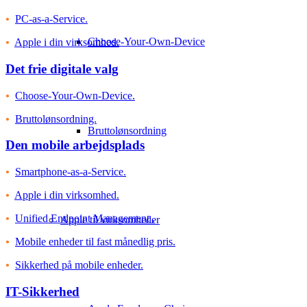
•
PC-as-a-Service.
Choose-Your-Own-Device
•
Apple i din virksomhed.
Det frie digitale valg
•
Choose-Your-Own-Device.
•
Bruttolønsordning.
Bruttolønsordning
Den mobile arbejdsplads
•
Smartphone-as-a-Service.
•
Apple i din virksomhed.
•
Unified Endpoint Management .
Apple til virksomheder
•
Mobile enheder til fast månedlig pris.
•
Sikkerhed på mobile enheder.
IT-Sikkerhed