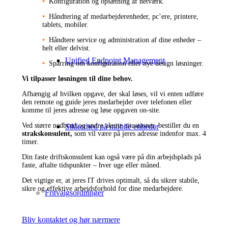
•
Konfiguration og opsætning af netværk.
•
Håndtering af medarbejderenheder, pc’ere, printere,
tablets, mobiler.
•
Håndtere service og administration af dine enheder –
helt eller delvist.
Unified Endpoint Management
•
Sparring om konfiguration eller nye design løsninger.
Vi tilpasser løsningen til dine behov.
Afhængig af hvilken opgave, der skal løses, vil vi enten udføre
den remote og guide jeres medarbejder over telefonen eller
komme til jeres adresse og løse opgaven on-site.
Ved større nedbrud og andre akutte situationer, bestiller du en
Sikkerhed på mobile enheder
strakskonsulent,
som vil være på jeres adresse indenfor max. 4
timer.
Din faste driftskonsulent kan også være på din arbejdsplads på
faste, aftalte tidspunkter – hver uge eller måned.
Det vigtige er, at jeres IT drives optimalt, så du sikrer stabile,
sikre og effektive arbejdsforhold for dine medarbejdere.
Fritvalgsordninger
Bliv kontaktet og hør nærmere