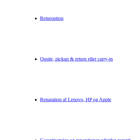
Returoption
Onsite, pickup & return eller carry-in
Reparation af Lenovo, HP og Apple