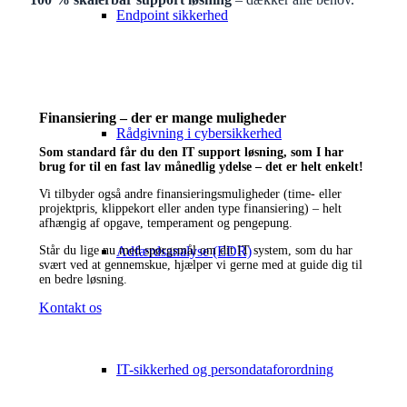
Endpoint sikkerhed
Finansiering – der er mange muligheder
Rådgivning i cybersikkerhed
Som standard får du den IT support løsning, som I har
brug for til en fast lav månedlig ydelse – det er helt enkelt!
Vi tilbyder også andre finansieringsmuligheder (time- eller
projektpris, klippekort eller anden type finansiering) – helt
afhængig af opgave, temperament og pengepung.
Adfærdsanalyse (EDR)
Står du lige nu med spørgsmål om dit IT system, som du har
svært ved at gennemskue, hjælper vi gerne med at guide dig til
en bedre løsning.
Kontakt os
IT-sikkerhed og persondataforordning