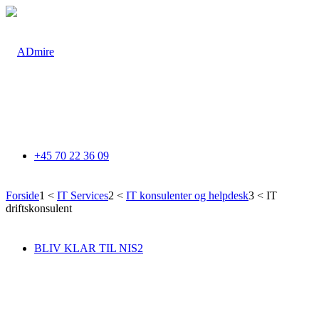
+45 70 22 36 09
Forside
1
<
IT Services
2
<
IT konsulenter og helpdesk
3
<
IT
driftskonsulent
SPILD IKKE MERE TID
BLIV KLAR TIL NIS2
IT-driftskonsulent
Med en ADmire IT-driftskonsulent i baghånden stiller du
skarpt på effektivitet, produktivitet og medarbejdertilfredshed.