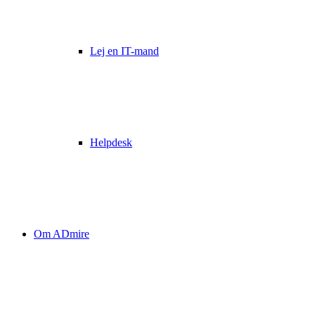
Lej en IT-mand
Helpdesk
Om ADmire