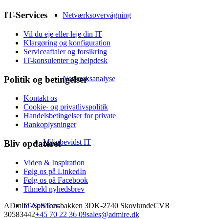
IT-Services
Netværksovervågning
Vil du eje eller leje din IT
Klargøring og konfiguration
Serviceaftaler og forsikring
IT-konsulenter og helpdesk
Politik og betingelser
Netværksanalyse
Kontakt os
Cookie- og privatlivspolitik
Handelsbetingelser for private
Bankoplysninger
Miljøbevidst IT
Bliv opdateret
Viden & Inspiration
Følg os på LinkedIn
Følg os på Facebook
Tilmeld nyhedsbrev
ADmire ApS
Tonsbakken 3
DK-2740 Skovlunde
CVR
IT-Services
30583442
+45 70 22 36 09
sales@admire.dk