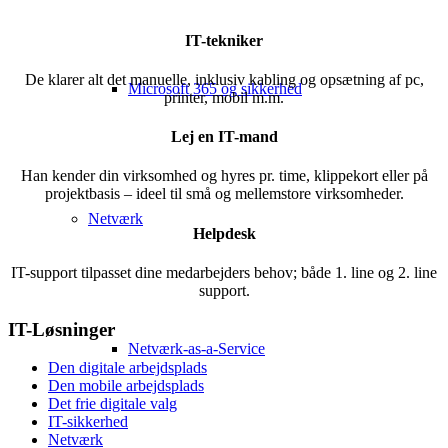
IT-tekniker
De klarer alt det manuelle, inklusiv kabling og opsætning af pc,
Microsoft 365 og sikkerhed
printer, mobil m.m.
Lej en IT-mand
Han kender din virksomhed og hyres pr. time, klippekort eller på
projektbasis – ideel til små og mellemstore virksomheder.
Netværk
Helpdesk
IT-support tilpasset dine medarbejders behov; både 1. line og 2. line
support.
IT-Løsninger
Netværk-as-a-Service
Den digitale arbejdsplads
Den mobile arbejdsplads
Det frie digitale valg
IT-sikkerhed
Netværk