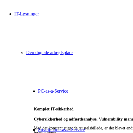
IT-Løsninger
Den digitale arbejdsplads
PC-as-a-Service
Komplet IT-sikkerhed
Cybersikkerhed og adfærdsanalyse, Vulnerability man
Med det konstant stigende trusselsbillede, er det blevet e
Smartphone-as-a-Service
lovgivningen.