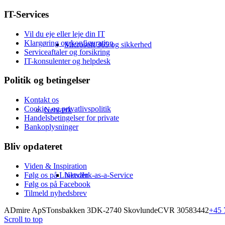
IT-Services
Vil du eje eller leje din IT
Klargøring og konfiguration
Microsoft 365 og sikkerhed
Serviceaftaler og forsikring
IT-konsulenter og helpdesk
Politik og betingelser
Kontakt os
Cookie- og privatlivspolitik
Netværk
Handelsbetingelser for private
Bankoplysninger
Bliv opdateret
Viden & Inspiration
Følg os på LinkedIn
Netværk-as-a-Service
Følg os på Facebook
Tilmeld nyhedsbrev
ADmire ApS
Tonsbakken 3
DK-2740 Skovlunde
CVR 30583442
+45 
Scroll to top