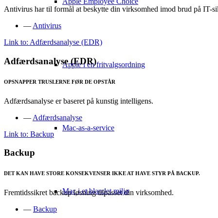
Apple Employee Choice
Antivirus har til formål at beskytte din virksomhed imod brud på IT-
—
Antivirus
Link to: Adfærdsanalyse (EDR)
Adfærdsanalyse (EDR)
Apple i en fritvalgsordning
OPSNAPPER TRUSLERNE FØR DE OPSTÅR
Adfærdsanalyse er baseret på kunstig intelligens.
—
Adfærdsanalyse
Mac-as-a-service
Link to: Backup
Backup
DET KAN HAVE STORE KONSEKVENSER IKKE AT HAVE STYR PÅ BACKUP.
Mac i et blandet miljø
Fremtidssikret backup løsning tilpasset din virksomhed.
—
Backup