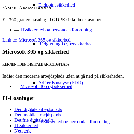
Endpoint sikkerhed
FÅ STYR PÅ DATASTRØMMEN
En 360 graders løsning til GDPR sikkerhedsløsninger.
—
IT-sikkerhed og persondataforordning
Link to: Microsoft 365 og sikkerhed
Rådgivning i cybersikkerhed
Microsoft 365 og sikkerhed
KERNEN I DEN DIGITALE ARBEJDSPLADS
Indfør den moderne arbejdsplads uden at gå ned på sikkerheden.
Adfærdsanalyse (EDR)
—
Microsoft 365 og sikkerhed
IT-Løsninger
Den digitale arbejdsplads
Den mobile arbejdsplads
Det frie digitale valg
IT-sikkerhed og persondataforordning
IT-sikkerhed
Netværk