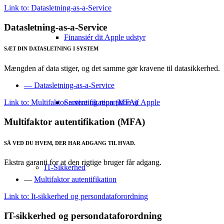
Link to: Datasletning-as-a-Service
Datasletning-as-a-Service
Finansiér dit Apple udstyr
SÆT DIN DATASLETNING I SYSTEM
Mængden af data stiger, og det samme gør kravene til datasikkerhed.
— Datasletning-as-a-Service
Link to: Multifaktor autentifikation (MFA)
Service og reparation af Apple
Multifaktor autentifikation (MFA)
SÅ VED DU HVEM, DER HAR ADGANG TIL HVAD.
Ekstra garanti for at den rigtige bruger får adgang.
IT-Sikkerhed
—
Multifaktor autentifikation
Link to: It-sikkerhed og persondataforordning
IT-sikkerhed og persondataforordning