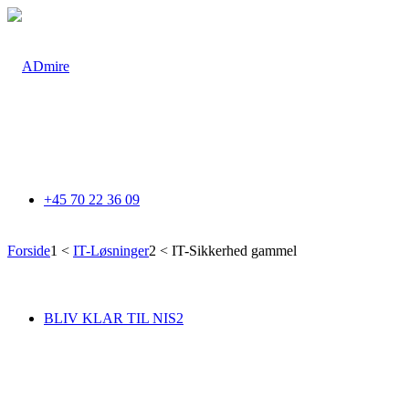
+45 70 22 36 09
Forside
1
<
IT-Løsninger
2
<
IT-Sikkerhed gammel
BLIV KLAR TIL NIS2