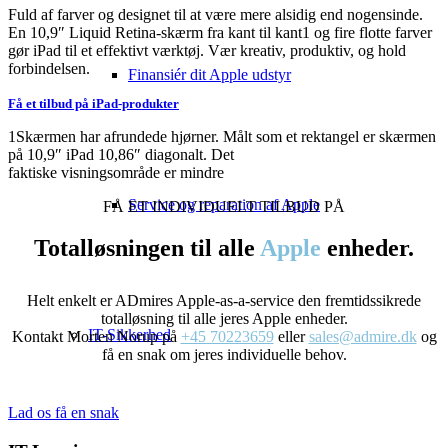
Fuld af farver og designet til at være mere alsidig end nogensinde.
En 10,9″ Liquid Retina-skærm fra kant til kant1 og fire flotte farver
gør iPad til et effektivt værktøj. Vær kreativ, produktiv, og hold
forbindelsen.
Finansiér dit Apple udstyr
Få et tilbud på iPad-produkter
1Skærmen har afrundede hjørner. Målt som et rektangel er skærmen
på 10,9″ iPad 10,86″ diagonalt. Det
faktiske visningsområde er mindre
Service og reparation af Apple
FÅ ET INDIVIDUELT TILBUD PÅ
Totalløsningen til alle
Apple
enheder.
Helt enkelt er ADmires Apple-as-a-service den fremtidssikrede
totalløsning til alle jeres Apple enheder.
IT-Sikkerhed
Kontakt Morten Norup på
+45 70223659
eller
sales@admire.dk
og
få en snak om jeres individuelle behov.
Lad os få en snak