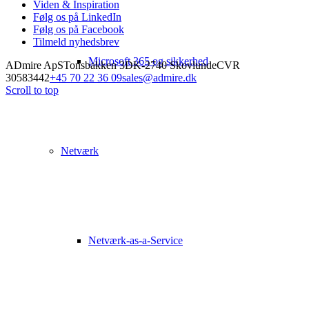
Viden & Inspiration
Følg os på LinkedIn
Følg os på Facebook
Tilmeld nyhedsbrev
Microsoft 365 og sikkerhed
ADmire ApS
Tonsbakken 3
DK-2740 Skovlunde
CVR
30583442
+45 70 22 36 09
sales@admire.dk
Scroll to top
Netværk
Netværk-as-a-Service