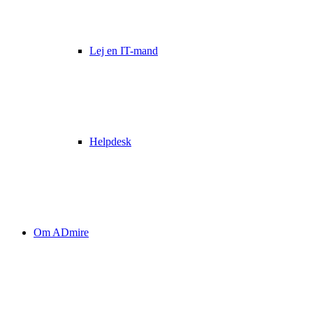
Lej en IT-mand
Helpdesk
Om ADmire