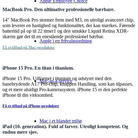
Apple Employee Choice
MacBook Pro. Den ultimative professionelle bærbare.
14″ MacBook Pro stormer frem med M3, en utroligt avanceret chip,
som leverer en hastighed og funktionalitet, der kan mærkes. Førende
batteritid på op til 22 timer1 og den smukke Liquid Retina XDR-
skærm gør det til en enestående professionel bærbar.
Apple i en fritvalgsordning
Få et tilbud på Mac-produkter
iPhone 15 Pro. En titan i titanium.
iPhone 15 Pro. Udformet i titanium og udstyret med den
Mac-as-a-service
banebrydende A17 Pro-chip, knappen Handling, som kan tilpasses,
og et mere alsidigt Pro-kamerasystem. iPhone 15 er den perfekte
iPhone til din virksomhed.
Få et tilbud på iPhone-produkter
Mac i et blandet miljø
iPad (10. generation). Fuld af farver. Utroligt kompetent. Og
endnu mere sjov.