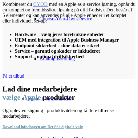
Kombinerer du
CYOD
med en Apple-as-a-service løsning, opnår du
en komplet og fremtidssikret løsning på dit IT-udstyr. Den består af
5 elementer og kan anvendes på alle Apple enheder i et komplet
Choose-Your-Own-Device
eller individuelt set-up:
Hardware – vælg jeres foretrukne enheder
UEM med integration til Apple Business Manager
Endpoint sikkerhed – dine data er sikret
Service – garanti og skader er inkluderet
Support – optimal driftsikkerhed
Bruttolønsordning
Få et tilbud
Lad dine medarbejdere
vælge Apple
produkter
Apple til virksomheder
Og oplev en stigning i produktiviteten og få flere tilfredse
medarbejdere.
Download håndbogen om Det frie digitale valg