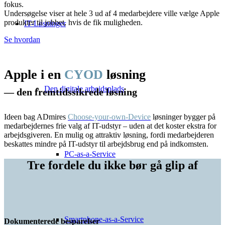
fokus.
Undersøgelse viser at hele 3 ud af 4 medarbejdere ville vælge Apple
produkter til jobbet, hvis de fik muligheden.
IT-Løsninger
Se hvordan
Apple i en
CYOD
løsning
Den digitale arbejdsplads
— den fremtidssikrede løsning
Ideen bag ADmires
Choose-your-own-Device
løsninger bygger på
medarbejdernes frie valg af IT-udstyr – uden at det koster ekstra for
arbejdsgiveren. En mulig og attraktiv løsning, fordi medarbejderen
beskattes mindre på IT-udstyr til arbejdsbrug end på indkomsten.
PC-as-a-Service
Tre fordele du ikke bør gå glip af
Smartphone-as-a-Service
Dokumenterede besparelser