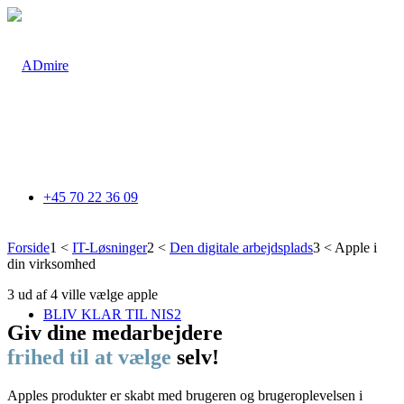
+45 70 22 36 09
Forside
1
<
IT-Løsninger
2
<
Den digitale arbejdsplads
3
<
Apple i
din virksomhed
3 ud af 4 ville vælge apple
BLIV KLAR TIL NIS2
Giv dine medarbejdere
frihed til at vælge
selv!
Apples produkter er skabt med brugeren og brugeroplevelsen i