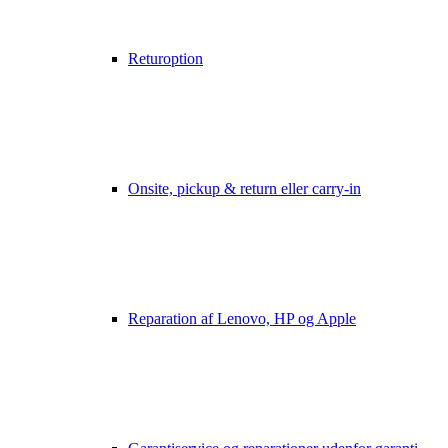
Returoption
Onsite, pickup & return eller carry-in
Reparation af Lenovo, HP og Apple