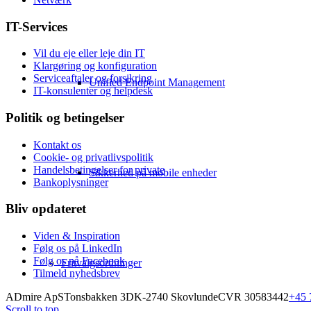
IT-Services
Vil du eje eller leje din IT
Klargøring og konfiguration
Serviceaftaler og forsikring
Unified Endpoint Management
IT-konsulenter og helpdesk
Politik og betingelser
Kontakt os
Cookie- og privatlivspolitik
Handelsbetingelser for private
Sikkerhed på mobile enheder
Bankoplysninger
Bliv opdateret
Viden & Inspiration
Følg os på LinkedIn
Følg os på Facebook
Fritvalgsordninger
Tilmeld nyhedsbrev
ADmire ApS
Tonsbakken 3
DK-2740 Skovlunde
CVR 30583442
+45 
Scroll to top