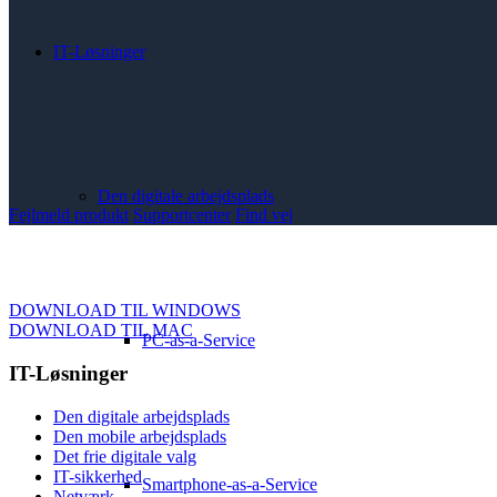
IT-Løsninger
Den digitale arbejdsplads
Fejlmeld produkt
Supportcenter
Find vej
DOWNLOAD TIL WINDOWS
DOWNLOAD TIL MAC
PC-as-a-Service
IT-Løsninger
Den digitale arbejdsplads
Den mobile arbejdsplads
Det frie digitale valg
IT-sikkerhed
Smartphone-as-a-Service
Netværk