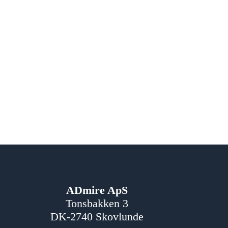
ADmire ApS
Tonsbakken 3
DK-2740 Skovlunde