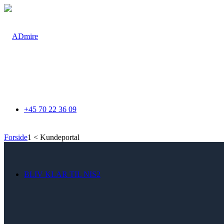
+45 70 22 36 09
Forside
1
<
Kundeportal
BLIV KLAR TIL NIS2