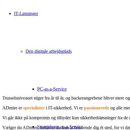
IT-Løsninger
Den digitale arbejdsplads
PC-as-a-Service
Trusselsniveauet stiger fra år til år, og hackerangrebene bliver mere 
ADmire er
specialister
i IT-sikkerhed. Vi er
passionerede
og alle med
Vi går ikke på kompromis og tilbyder kun sikkerhedsløsninger fra de
Smartphone-as-a-Service
Vælger du ADmire, behøver du kun at henvende dig ét sted, for vi d