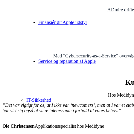
ADmire drifter
Finansiér dit Apple udstyr
Med ”Cybersecurity-as-a-Service” overvåger 
Service og reparation af Apple
Ku
Hos Medidyne 
IT-Sikkerhed
”Det var vigtigt for os, at I ikke var ‘newcomers’, men at I var et et
har vist sig også at være interessante i forhold til vores behov.”
Ole Christensen
Applikationsspecialist hos Medidyne