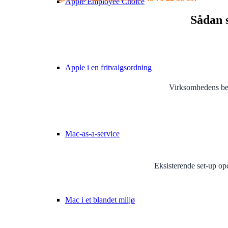
Apple Employee Choice
Sådan s
Apple i en fritvalgsordning
Virksomhedens beh
Mac-as-a-service
Eksisterende set-up opd
Mac i et blandet miljø