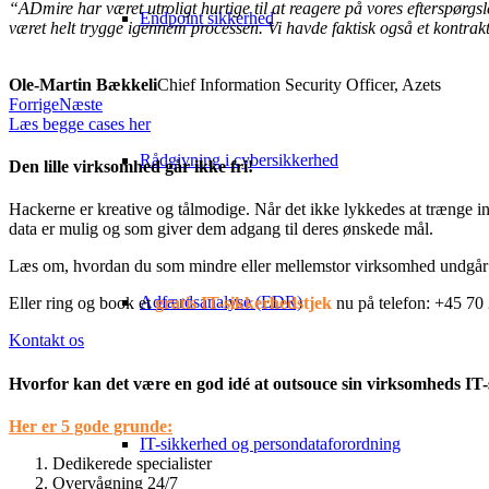
“ADmire har været utroligt hurtige til at reagere på vores efterspør
Endpoint sikkerhed
været helt trygge igennem processen. Vi havde faktisk også et kontrakt
Ole-Martin Bækkeli
Chief Information Security Officer, Azets
Forrige
Næste
Læs begge cases her
Rådgivning i cybersikkerhed
Den lille virksomhed går ikke fri!
Hackerne er kreative og tålmodige. Når det ikke lykkedes at trænge in
data er mulig og som giver dem adgang til deres ønskede mål.
Læs om, hvordan du som mindre eller mellemstor virksomhed undgår 
Adfærdsanalyse (EDR)
Eller ring og book et
gratis IT-sikkerhedstjek
nu på telefon: +45 70 
Kontakt os
Hvorfor kan det være en god idé at outsouce sin virksomheds IT
Her er 5 gode grunde:
IT-sikkerhed og persondataforordning
Dedikerede specialister
Overvågning 24/7