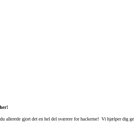
Få et sikkerhedstjek – helt uforpligtende
angspunkt i din virksomhed, jeres trusselsbillede og individuelle behov 
dig i, hvordan du sikrer din virksomheds data nu og i fremtiden. Få konkr
g kampklar!
 er up-to-date og kan modstå et hackerangreb af i dag.
spunkt i jeres eksisterende set-up og bygger videre derfra. Vores tilg
d os gennemgå din risikoprofil sammen. Det er 100% uforpligtende. Ring
her!
du allerede gjort det en hel del sværere for hackerne! Vi hjælper dig g