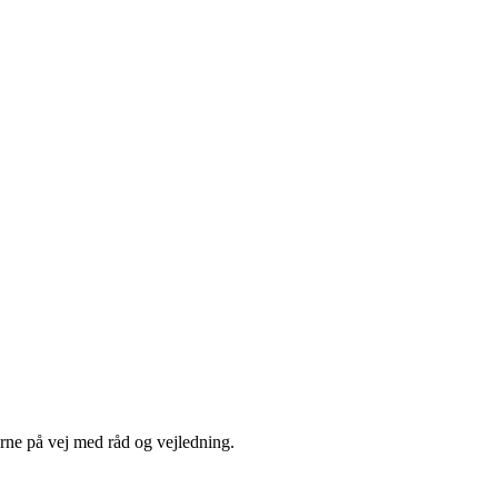
for datasikkerhed. Vores IT-sikkerhedsrådgivere hjælper dig med at få
ete anbefalinger ”kvit og frit”.
ang er struktureret og baseret på det kendte CIS rammeværktøj.
 +45 70 22 36 59.
erne på vej med råd og vejledning.