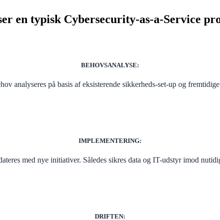
er en typisk Cybersecurity-as-a-Service pr
BEHOVSANALYSE
:
ov analyseres på basis af eksisterende sikkerheds-set-up og fremtidige
IMPLEMENTERING
:
ateres med nye initiativer. Således sikres data og IT-udstyr imod nutidig
DRIFTEN
: