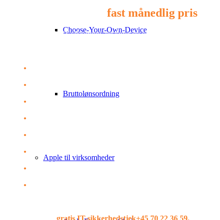
IT-sikkerhed. Til en
fast månedlig pris
. De
Choose-Your-Own-Device
Outsourcer du din IT-sikkerhed, og lader du os tage vare på den daglig
sikkerhedsstruktur og dine enheder. Det giver ikke kun ro på IT-budge
udfører alt det praktiske:
•
Risiko- og behovsanalyse
•
Implementering med individuel tilpasning
Bruttolønsordning
•
Dataovervågning med alarmberedskab – (evt. link til side M
•
Systemopdatering og vedligeholdelse
•
Regelmæssige sårbarhedsscanninger
•
Support – Single Point of Contact
Apple til virksomheder
•
Løbende rapportering om trusselsbilledet
•
Hjælp hvis skaden er sket
Lad os sammensætte den bedste sikkerhedspakke til din virksomhed.
Ring og bestil et
gratis IT-sikkerhedstjek+45 70 22 36 59.