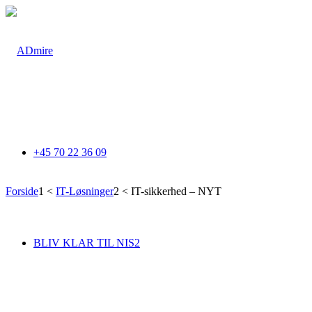
+45 70 22 36 09
Forside
1
<
IT-Løsninger
2
<
IT-sikkerhed – NYT
Giv 
BLIV KLAR TIL NIS2
Vi r