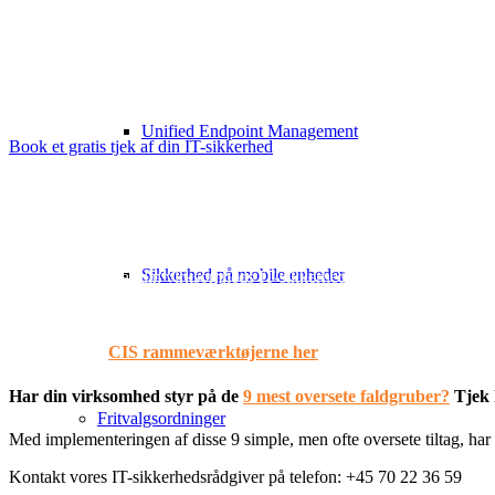
Når vi foretager det indledende 360⁰ IT-sikkerhedstjek, tager vi udg
det fulde overblik og rådgiver 
Unified Endpoint Management
Book et gratis tjek af din IT-sikkerhed
Vi gør din nuværende IT-sikkerhedsløsnin
Mange er usikre på, om deres eksisterende IT-sikkerhedsløsning stadig
Sikkerhed på mobile enheder
Når vi gennemgår din virksomheds IT-sikkerhedsprofil, tager vi udgang
Måske ved du allerede, hvor skoen trygger?
Læs mere om
CIS rammeværktøjerne her
, eller kontakt os og la
Har din virksomhed styr på de
9 mest oversete faldgruber?
Tjek 
Fritvalgsordninger
Med implementeringen af disse 9 simple, men ofte oversete tiltag, har 
Kontakt vores IT-sikkerhedsrådgiver på telefon: +45 70 22 36 59