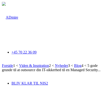
+45 70 22 36 09
Forside
1
<
Viden & Inspiration
2
<
Nyheder
3
<
Blog
4
<
5 gode
grunde til at outsource din IT-sikkerhed til en Managed Security...
IT-SIKKERHED
BLIV KLAR TIL NIS2
5 gode grunde til at outsource din IT-
sikkerhed til en MSSP
Læs hvorfor andre vælger at outsource til en Managed Security