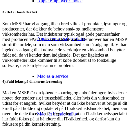
Apple Employee Choice
3) Det er kosteffektivt
Som MSSP har vi adgang til en bred vifte af produkter, løsninger og
producenter, der dækker de behov små- og mellemstore
virksomheder har. Det indebærer typisk også gode partneraftaler
Apple i en fritvalgsordning
med producenter af IT-sikkerhedssoftware. Derudover har en MSSP
stordriftsfordele, som man som virksomhed kan få adgang til. Vi har
ligeledes adgang til at udnytte de værktøjer en virksomhed benytter
fuldt ud, da vi kender dem indgående. Det gør ligeledes at
virksomheder ikke kommer til at købe dobbelt af to forskellige
software, der kan løse samme problem.
Mac-as-a-service
4) Fuld fokus på din kerne forretning
Med en MSSP får du løbende sparring og anbefaleringer, hvis der er
noget, der ændrer sig i trusselsbilledet, eller hvis din virksomhed er
udsat for et angreb, hvilket betyder at du ikke behøver at bruge al dit
krudt på at holde dig opdateret på IT-sikkerhedslandskabet, men kan
overlade dette til os. Du får trygheden i, at en IT-sikkerhedsspecialist
Mac i et blandet miljø
har fuldt fokus på at håndtere din IT-sikkerhed, og derfor kan du
fokusere på din kerneforretning.