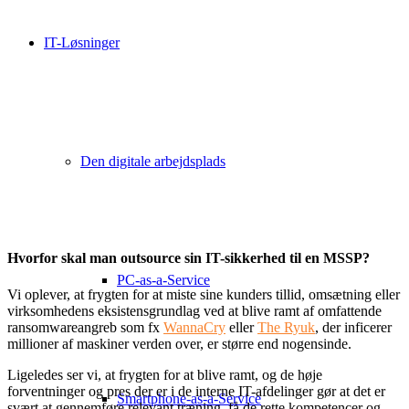
Service Provider
IT-Løsninger
Den digitale arbejdsplads
Hvorfor skal man outsource sin IT-sikkerhed til en MSSP?
PC-as-a-Service
Vi oplever, at frygten for at miste sine kunders tillid, omsætning eller
virksomhedens eksistensgrundlag ved at blive ramt af omfattende
ransomwareangreb som fx
WannaCry
eller
The Ryuk
, der inficerer
millioner af maskiner verden over, er større end nogensinde.
Ligeledes ser vi, at frygten for at blive ramt, og de høje
forventninger og pres der er i de interne IT-afdelinger gør at det er
Smartphone-as-a-Service
svært at gennemføre relevant træning, få de rette kompetencer og