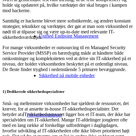
holde sig opdateret på, hvilke værktøjer der skal bruges i kampen
mod hackerne.
Samtidig er hackerne blevet mere sofistikerede, og ændrer konstant
strategier, teknikker og værktøjer, der gør at man som virksomhed er
nødt til at tilpasse sig og være up-to-date med relevante IT-
Unified Endpoint Management
sikkerhedsværktøjer.
For mange virksomheder er outsourcing til en Managed Security
Service Provider (MSSP) en bæredygtig måde at håndtere både
omkostninger og kompleksiteten ved at drive sin IT-sikkerhed på et
niveau, der holder virksomheden beskyttet på et ordentligt niveau.
De fleste finder tryghed i nedenstående 5 primære bevæggrunde.
Sikkerhed på mobile enheder
1) Dedikerede sikkerhedsspecialister
Små- og mellemstore virksomheder har sjældent de ressourcer, det
kræver, for at ansætte in-house IT-sikkerhedsspecialister. Det
betyder at IT-sikkerhedsansvaret ligger hos et IT-team, der ikke har
Fritvalgsordninger
specialviden om IT-sikkerhed. Mange IT-afdelinger jonglerer ofte
med en lang række af forskellige udfordringer i dagligdagen,
hvorfor udvikling af IT-sikkerheden ofte ikke bliver prioriteret højt