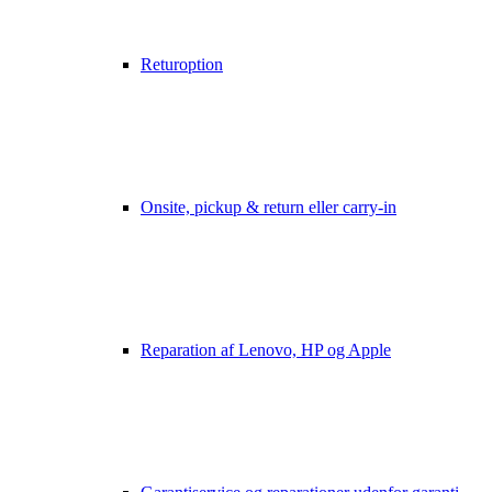
Returoption
Onsite, pickup & return eller carry-in
Reparation af Lenovo, HP og Apple