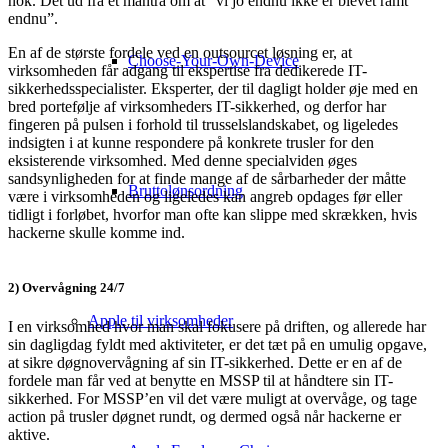
nok. Det ud fra et mantra om at ”vi jo endnu ikke er blevet ramt
endnu”.
En af de største fordele ved en outsourcet løsning er, at
Choose-Your-Own-Device
virksomheden får adgang til ekspertise fra dedikerede IT-
sikkerhedsspecialister. Eksperter, der til dagligt holder øje med en
bred portefølje af virksomheders IT-sikkerhed, og derfor har
fingeren på pulsen i forhold til trusselslandskabet, og ligeledes
indsigten i at kunne respondere på konkrete trusler for den
eksisterende virksomhed. Med denne specialviden øges
sandsynligheden for at finde mange af de sårbarheder der måtte
Bruttolønsordning
være i virksomheden og ligeledes kan angreb opdages før eller
tidligt i forløbet, hvorfor man ofte kan slippe med skrækken, hvis
hackerne skulle komme ind.
2) Overvågning 24/7
Apple til virksomheder
I en virksomhed hvor man skal fokusere på driften, og allerede har
sin dagligdag fyldt med aktiviteter, er det tæt på en umulig opgave,
at sikre døgnovervågning af sin IT-sikkerhed. Dette er en af de
fordele man får ved at benytte en MSSP til at håndtere sin IT-
sikkerhed. For MSSP’en vil det være muligt at overvåge, og tage
action på trusler døgnet rundt, og dermed også når hackerne er
aktive.