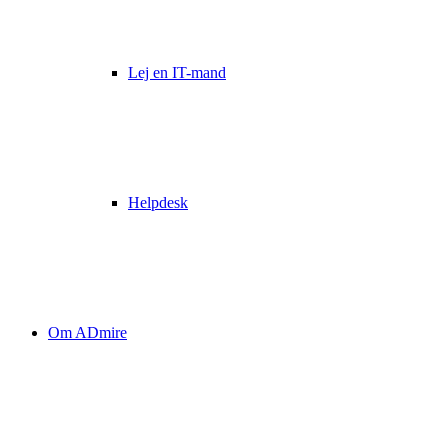
Lej en IT-mand
Helpdesk
Om ADmire