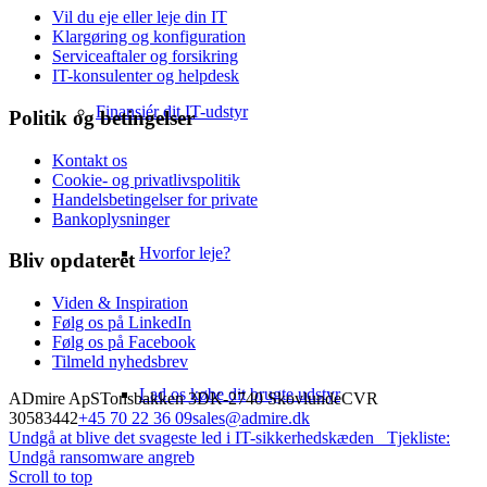
Vil du eje eller leje din IT
Klargøring og konfiguration
Serviceaftaler og forsikring
IT-konsulenter og helpdesk
Finansiér dit IT-udstyr
Politik og betingelser
Kontakt os
Cookie- og privatlivspolitik
Handelsbetingelser for private
Bankoplysninger
Hvorfor leje?
Bliv opdateret
Viden & Inspiration
Følg os på LinkedIn
Følg os på Facebook
Tilmeld nyhedsbrev
Lad os købe dit brugte udstyr
ADmire ApS
Tonsbakken 3
DK-2740 Skovlunde
CVR
30583442
+45 70 22 36 09
sales@admire.dk
Undgå at blive det svageste led i IT-sikkerhedskæden
Tjekliste:
Undgå ransomware angreb
Scroll to top