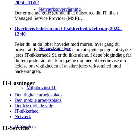
2024 - 11:52
Netværksovervågning
Der er mange gode grunde til at outsource din IT til en
Managed Service Provider (MSP)…
Overbevis ledelsen om IT-sikkerhed
5. februar, 2024 -
12:40
Føler du, at du løber hovedet mod muren, hver gang du
Netværksanalyse
prøver at overbevise din ledelse om at spytte penge i at styrke
jeres IT-sikkerhed? Så er du ikke alene. I dette blogindlæg får
du fem gode råd, der kan hjælpe dig med at overbevise din
ledelse om vigtigheden af at sikre jeres virksomhed mod
hackerangreb.
IT-Løsninger
Miljøbevidst IT
Den digitale arbejdsplads
Den mobile arbejdsplads
Det frie digitale valg
IT-sikkerhed
Netværk
IT-Services
IT-Services