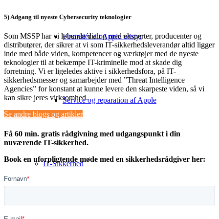
5) Adgang til nyeste Cybersecurity teknologier
Som MSSP har vi løbende dialog med eksperter, producenter og
Finansiér dit Apple udstyr
distributører, der sikrer at vi som IT-sikkerhedsleverandør altid ligger
inde med både viden, kompetencer og værktøjer med de nyeste
teknologier til at bekæmpe IT-kriminelle mod at skade dig
forretning. Vi er ligeledes aktive i sikkerhedsfora, på IT-
sikkerhedsmesser og samarbejder med ”Threat Intelligence
Agencies” for konstant at kunne levere den skarpeste viden, så vi
kan sikre jeres virksomhed.
Service og reparation af Apple
Se andre blogs og artikler
Få 60 min. gratis rådgivning med udgangspunkt i din
nuværende IT-sikkerhed.
Book en uforpligtende møde med en sikkerhedsrådgiver her:
IT-Sikkerhed