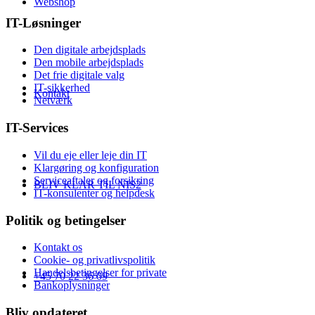
Webshop
IT-Løsninger
Den digitale arbejdsplads
Den mobile arbejdsplads
Det frie digitale valg
IT-sikkerhed
Kontakt
Netværk
IT-Services
Vil du eje eller leje din IT
Klargøring og konfiguration
Serviceaftaler og forsikring
BLIV KLAR TIL NIS2
IT-konsulenter og helpdesk
Politik og betingelser
Kontakt os
Cookie- og privatlivspolitik
Handelsbetingelser for private
+45 70 22 36 09
Bankoplysninger
Bliv opdateret