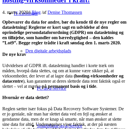
hosting-virksomheder i kraft!
4. marts, 2020
/
i
Blog
/
af
Denise Thomassen
IT-Løsninger
Opbevarer du data for andre, bør du kende til de nye regler om
datasletning! Reglerne er kort sagt en udvidelse af den
oprindelige persondataforordning (GDPR) om datasletning og
en tilføjelse, som handler om bæredygtighed – den kaldes
”Lot9”. Begge regler trådte i kraft søndag den 1. marts 2020.
Den digitale arbejdsplads
De nye krav
Udvidelsen af GDPR ift. datasletning handler i korte træk om
måden, hvorpå data slettes, og om at kunne være sikker på, at
virksomheder, der lever af at lagre data
(hosting-virksomheder og
datacentre
), kan garantere at deres slettede data rent faktisk også er
slettet – vel at mærke
på permanent basis
og i tide
.
PC-as-a-Service
Hvornår er data slettet?
Reglen sætter især fokus på Data Recovery Software Systemer. De
er jo geniale, når man har slettet data ved en fejl og ønsker at
gendanne data, men de er knap så smarte, når man ønsker at slette
sine data for altid. Undersøgelser viser faktisk, at der på næsten
Smartphone-as-a-Service