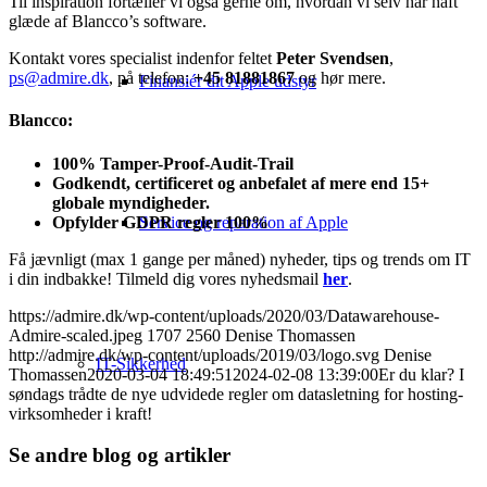
Til inspiration fortæller vi også gerne om, hvordan vi selv har haft
glæde af Blancco’s software.
Kontakt vores specialist indenfor feltet
Peter Svendsen
,
ps@admire.dk
, på telefon:
+45 81881867
og hør mere.
Finansiér dit Apple udstyr
Blancco:
100% Tamper-Proof-Audit-Trail
Godkendt, certificeret og anbefalet af mere end 15+
globale myndigheder.
Opfylder GDPR regler 100%
Service og reparation af Apple
Få jævnligt (max 1 gange per måned) nyheder, tips og trends om IT
i din indbakke! Tilmeld dig vores nyhedsmail
her
.
https://admire.dk/wp-content/uploads/2020/03/Datawarehouse-
Admire-scaled.jpeg
1707
2560
Denise Thomassen
http://admire.dk/wp-content/uploads/2019/03/logo.svg
Denise
IT-Sikkerhed
Thomassen
2020-03-04 18:49:51
2024-02-08 13:39:00
Er du klar? I
søndags trådte de nye udvidede regler om datasletning for hosting-
virksomheder i kraft!
Se andre blog og artikler