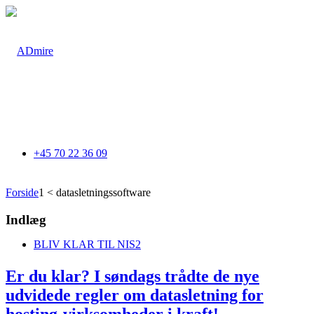
+45 70 22 36 09
Forside
1
<
datasletningssoftware
Indlæg
BLIV KLAR TIL NIS2
Er du klar? I søndags trådte de nye
udvidede regler om datasletning for