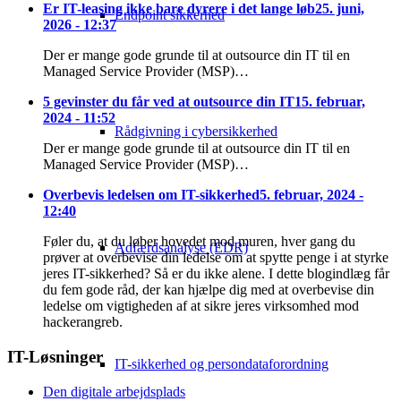
Er IT-leasing ikke bare dyrere i det lange løb
25. juni,
Endpoint sikkerhed
2026 - 12:37
Der er mange gode grunde til at outsource din IT til en
Managed Service Provider (MSP)…
5 gevinster du får ved at outsource din IT
15. februar,
2024 - 11:52
Rådgivning i cybersikkerhed
Der er mange gode grunde til at outsource din IT til en
Managed Service Provider (MSP)…
Overbevis ledelsen om IT-sikkerhed
5. februar, 2024 -
12:40
Føler du, at du løber hovedet mod muren, hver gang du
Adfærdsanalyse (EDR)
prøver at overbevise din ledelse om at spytte penge i at styrke
jeres IT-sikkerhed? Så er du ikke alene. I dette blogindlæg får
du fem gode råd, der kan hjælpe dig med at overbevise din
ledelse om vigtigheden af at sikre jeres virksomhed mod
hackerangreb.
IT-Løsninger
IT-sikkerhed og persondataforordning
Den digitale arbejdsplads