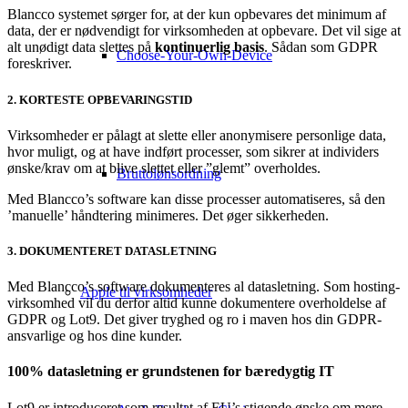
Blancco systemet sørger for, at der kun opbevares det minimum af
data, der er nødvendigt for virksomheden at opbevare. Det vil sige at
alt unødigt data slettes på
kontinuerlig basis
. Sådan som GDPR
Choose-Your-Own-Device
foreskriver.
2. KORTESTE OPBEVARINGSTID
Virksomheder er pålagt at slette eller anonymisere personlige data,
hvor muligt, og at have indført processer, som sikrer at individers
ønske/krav om at blive slettet eller ”glemt” overholdes.
Bruttolønsordning
Med Blancco’s software kan disse processer automatiseres, så den
’manuelle’ håndtering minimeres. Det øger sikkerheden.
3. DOKUMENTERET DATASLETNING
Med Blancco’s software dokumenteres al datasletning. Som hosting-
Apple til virksomheder
virksomhed vil du derfor altid kunne dokumentere overholdelse af
GDPR og Lot9. Det giver tryghed og ro i maven hos din GDPR-
ansvarlige og hos dine kunder.
100% datasletning er grundstenen for bæredygtig IT
Lot9 er introduceret som resultat af EU’s stigende ønske om mere