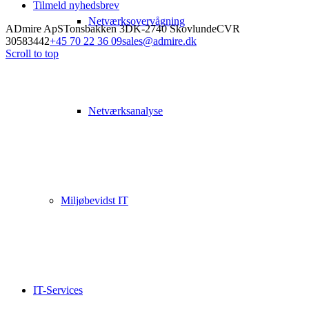
Tilmeld nyhedsbrev
Netværksovervågning
ADmire ApS
Tonsbakken 3
DK-2740 Skovlunde
CVR
30583442
+45 70 22 36 09
sales@admire.dk
Scroll to top
Netværksanalyse
Miljøbevidst IT
IT-Services