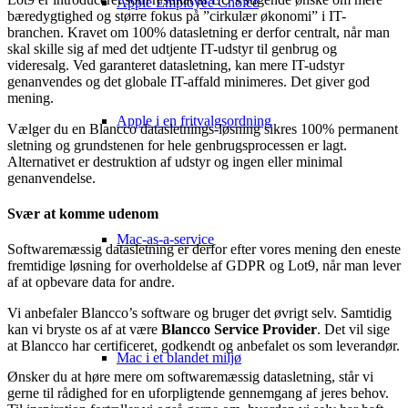
Apple Employee Choice
bæredygtighed og større fokus på ”cirkulær økonomi” i IT-
branchen. Kravet om 100% datasletning er derfor centralt, når man
skal skille sig af med det udtjente IT-udstyr til genbrug og
videresalg. Ved garanteret datasletning, kan mere IT-udstyr
genanvendes og det globale IT-affald minimeres. Det giver god
mening.
Apple i en fritvalgsordning
Vælger du en Blancco datasletnings-løsning sikres 100% permanent
sletning og grundstenen for hele genbrugsprocessen er lagt.
Alternativet er destruktion af udstyr og ingen eller minimal
genanvendelse.
Svær at komme udenom
Mac-as-a-service
Softwaremæssig datasletning er derfor efter vores mening den eneste
fremtidige løsning for overholdelse af GDPR og Lot9, når man lever
af at opbevare data for andre.
Vi anbefaler Blancco’s software og bruger det øvrigt selv. Samtidig
kan vi bryste os af at være
Blancco Service Provider
. Det vil sige
at Blancco har certificeret, godkendt og anbefalet os som leverandør.
Mac i et blandet miljø
Ønsker du at høre mere om softwaremæssig datasletning, står vi
gerne til rådighed for en uforpligtende gennemgang af jeres behov.