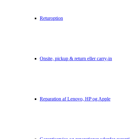
Returoption
Onsite, pickup & return eller carry-in
Reparation af Lenovo, HP og Apple