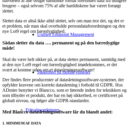
halvdelen af alle brugte harddiske fortsat forefindes data fra tidligere
brugere – også selvom 75% af alle harddiskene har været forsøgt
slettet.
Slettet data er altså ikke altid slettet, selv om man tror det, og det er
et problem, når man skal overholde persondataforordningen og den
nye Lot9 regel om bæredygtighed.
Unified Endpoint Management
Sådan sletter du data …. permanent og på den bæredygtige
måde!
Skal du være helt sikker på, at data slettes permanent, samtidig med
at den nye Lot9 regel om bæredygtighed imødekommes, er det
svært at komme uden om et datasletningssoftware!
Sikkerhed på mobile enheder
Der findes flere producenter af datasletningssoftware-systemer, der
opfylder kravene om korrekt datasletning i forhold til GDPR. Hos
ADmire benytter vi Blancco, som er førende inden for teknikken og
som tilbyder et produkt, der har en høj sikkerhed, er certificeret på
globalt niveau, og følger alle GDPR-standarder.
Fritvalgsordninger
Med Blancco datasletningssoftware får du blandt andet:
1. MINIMUM AF DATA