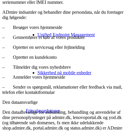
serienummer eller IMEI nummer.
ADmire indsamler og behandler dine persondata, når du foretager
dig følgende:
– Besøger vores hjemmeside
Unified Endpoint Management
– Gennemfører et køb af vores produkter
– Opretter en servicesag eller fejlmelding
– Opretter en kundekonto
– Tilmelder dig vores nyhedsbrev
Sikkerhed på mobile enheder
– Anmelder vores hjemmeside
– Sender os spørgsmål, reklamationer eller feedback via mail,
telefon eller kontaktformular
Den dataansvarlige
Fritvalgsordninger
Den dataansvarlige for indsamling, behandling og anvendelse af
dine personoplysninger på admire.dk, lenovoportal.dk og yod.dk
(og tilhørende sub domænes, fx men ikke udelukkende
shop.admire.dk, portal.admire.dk og status.admire.dk) er ADmire