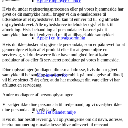
Apple Employee Choice
Hvis du under registreringsprocessen eller på vores hjemmeside har
givet os dit samtykke hertil, bruger vi din e-mailadresse til
udsendelse af et nyhedsbrev. Du kan til enhver tid til- og afmelde
dig nyhedsbrevet. Alle nyhedsbreve indeholder også et link til
afmelding. Hvis behandling af persondata er baseret på dit
samtykke, har du til enhver tid ret til at tilbagekalde samtykket.
Apple i en fritvalgsordning
Hvis du ikke ønsker at opgive de persondata, som er påkrævet for at
gennemføre et køb af et produkt eller for at gennemføre en
servicesag, vil du desværre ikke have mulighed for at købe
produkter af os eller få serviceret produkter på vores hjemmeside.
Dine oplysninger (undtagen din e-mailadresse, hvis du har givet
samtykke til behandling heraf med henblik på modtagelse af tilbud)
Mac-as-a-service
vil blive slettet (5 år) efter, at du har modtaget din vare eller vi har
afsluttet en servicesag.
Andre modtagere af personoplysninger
Vi sælger ikke dine persondata til tredjemand, og vi overfører ikke
dine persondata til tredjelande.
Mac i et blandet miljø
Hvis du har bestilt levering, vil oplysningerne om dit navn, adresse,
telefonnummer og e-mailadresse blive udleveret til relevant