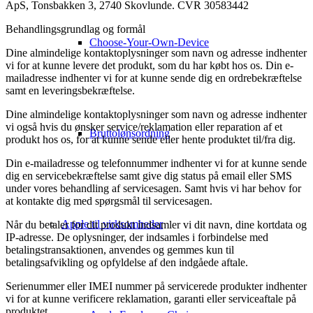
ApS, Tonsbakken 3, 2740 Skovlunde. CVR 30583442
Behandlingsgrundlag og formål
Choose-Your-Own-Device
Dine almindelige kontaktoplysninger som navn og adresse indhenter
vi for at kunne levere det produkt, som du har købt hos os. Din e-
mailadresse indhenter vi for at kunne sende dig en ordrebekræftelse
samt en leveringsbekræftelse.
Dine almindelige kontaktoplysninger som navn og adresse indhenter
vi også hvis du ønsker service/reklamation eller reparation af et
Bruttolønsordning
produkt hos os, for at kunne sende eller hente produktet til/fra dig.
Din e-mailadresse og telefonnummer indhenter vi for at kunne sende
dig en servicebekræftelse samt give dig status på email eller SMS
under vores behandling af servicesagen. Samt hvis vi har behov for
at kontakte dig med spørgsmål til servicesagen.
Apple til virksomheder
Når du betaler for dit produkt indsamler vi dit navn, dine kortdata og
IP-adresse. De oplysninger, der indsamles i forbindelse med
betalingstransaktionen, anvendes og gemmes kun til
betalingsafvikling og opfyldelse af den indgåede aftale.
Serienummer eller IMEI nummer på servicerede produkter indhenter
vi for at kunne verificere reklamation, garanti eller serviceaftale på
produktet.