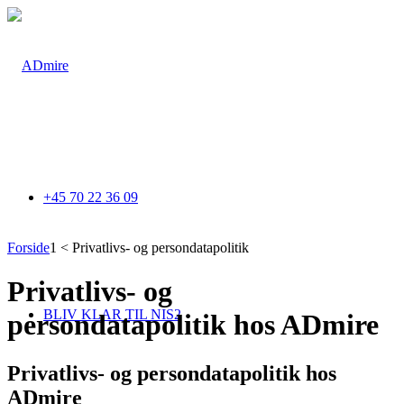
+45 70 22 36 09
Forside
1
<
Privatlivs- og persondatapolitik
Privatlivs- og
BLIV KLAR TIL NIS2
persondatapolitik hos ADmire
Privatlivs- og persondatapolitik hos
ADmire