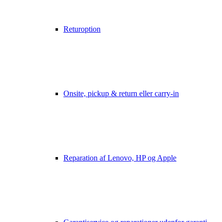
Returoption
Onsite, pickup & return eller carry-in
Reparation af Lenovo, HP og Apple