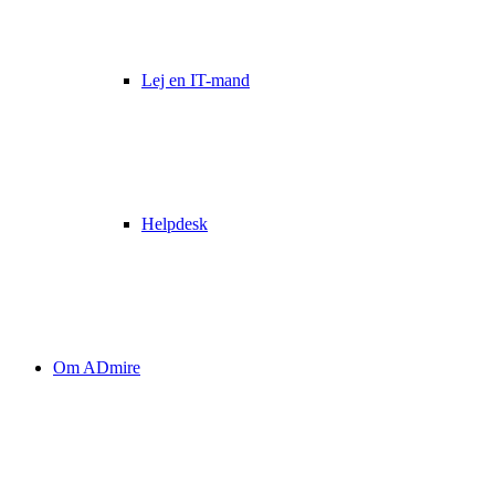
Lej en IT-mand
Helpdesk
Om ADmire