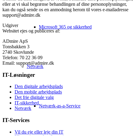
eller at vi skal begrænse behandlingen af dine personoplysninger,
kan du også sende os en anmodning herom til vores e-mailadresse
support@admire.dk
Udgiver
Microsoft 365 og sikkerhed
Websitet ejes og publiceres af:
ADmire ApS
Tonsbakken 3
2740 Skovlunde
Telefon: 70 22 36 09
Email: support@admire.dk
Netværk
IT-Løsninger
Den digitale arbejdsplads
Den mobile arbejdsplads
Det frie digitale valg
IT-sikkerhed
Netværk-as-a-Service
Netværk
IT-Services
Vil du eje eller leje din IT