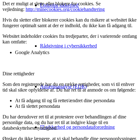
Det er muligt at slette eller blokere for cookies. Se
Endpoint sikkerhed
vejledning:
http://minecookies.org/cookiehandtering
Hvis du sletter eller blokerer cookies kan du risikere at websitet ikke
fungerer optimalt samt at der er indhold, du ikke kan få adgang til.
Websitet indeholder cookies fra tredjeparter, der i varierende omfang
kan omfatte:
Rådgivning i cybersikkerhed
Google Analytics
Dine rettigheder
Som den registrerede har du en række rettigheder, som vi til enhver
Adfærdsanalyse (EDR)
tid skal sikre opfyldelse af. Du har ret til at anmode os om følgende:
At få adgang til og få rettet/ændret dine persondata
At få slettet persondata
Du har derudover ret til at protestere over behandlingen af dine
personlige data, og du har ret til at indgive klage til en
IT-sikkerhed og persondataforordning
databeskyttelsesmyndighed.
Ønsker du ikke længere, at vi skal behandle dine personoplysninger,