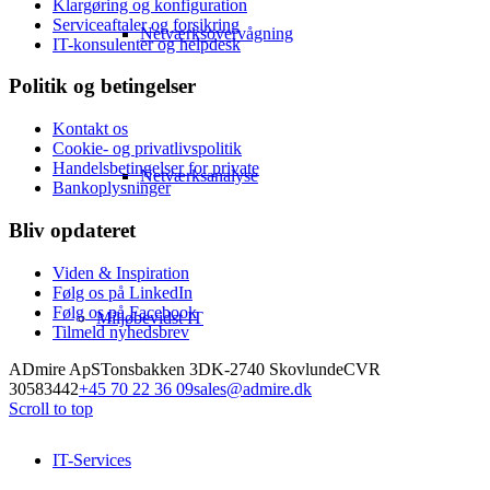
Klargøring og konfiguration
Serviceaftaler og forsikring
Netværksovervågning
IT-konsulenter og helpdesk
Politik og betingelser
Kontakt os
Cookie- og privatlivspolitik
Handelsbetingelser for private
Netværksanalyse
Bankoplysninger
Bliv opdateret
Viden & Inspiration
Følg os på LinkedIn
Følg os på Facebook
Miljøbevidst IT
Tilmeld nyhedsbrev
ADmire ApS
Tonsbakken 3
DK-2740 Skovlunde
CVR
30583442
+45 70 22 36 09
sales@admire.dk
Scroll to top
IT-Services