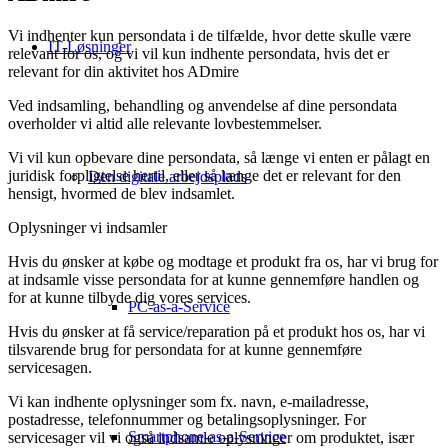
Vi indhenter kun persondata i de tilfælde, hvor dette skulle være
IT-Løsninger
relevant for os, og vi vil kun indhente persondata, hvis det er
relevant for din aktivitet hos ADmire
Ved indsamling, behandling og anvendelse af dine persondata
overholder vi altid alle relevante lovbestemmelser.
Vi vil kun opbevare dine persondata, så længe vi enten er pålagt en
juridisk forpligtelse hertil, eller så længe det er relevant for den
Den digitale arbejdsplads
hensigt, hvormed de blev indsamlet.
Oplysninger vi indsamler
Hvis du ønsker at købe og modtage et produkt fra os, har vi brug for
at indsamle visse persondata for at kunne gennemføre handlen og
for at kunne tilbyde dig vores services.
PC-as-a-Service
Hvis du ønsker at få service/reparation på et produkt hos os, har vi
tilsvarende brug for persondata for at kunne gennemføre
servicesagen.
Vi kan indhente oplysninger som fx. navn, e-mailadresse,
postadresse, telefonnummer og betalingsoplysninger. For
Smartphone-as-a-Service
servicesager vil vi også indsamle oplysninger om produktet, især