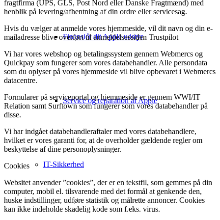
fragtfirma (UPS, GLS, Post Nord eller Danske Fragtmænd) med
henblik på levering/afhentning af din ordre eller servicesag.
Hvis du vælger at anmelde vores hjemmeside, vil dit navn og din e-
Finansiér dit Apple udstyr
mailadresse blive overført til anmeldelsessiden Trustpilot
Vi har vores webshop og betalingssystem gennem Webmercs og
Quickpay som fungerer som vores databehandler. Alle persondata
som du oplyser på vores hjemmeside vil blive opbevaret i Webmercs
datacentre.
Formularer på serviceportal og hjemmeside er gennem WWI/IT
Service og reparation af Apple
Relation samt Surftown som fungerer som vores databehandler på
disse.
Vi har indgået databehandleraftaler med vores databehandlere,
hvilket er vores garanti for, at de overholder gældende regler om
beskyttelse af dine personoplysninger.
IT-Sikkerhed
Cookies
Websitet anvender ”cookies”, der er en tekstfil, som gemmes på din
computer, mobil el. tilsvarende med det formål at genkende den,
huske indstillinger, udføre statistik og målrette annoncer. Cookies
kan ikke indeholde skadelig kode som f.eks. virus.