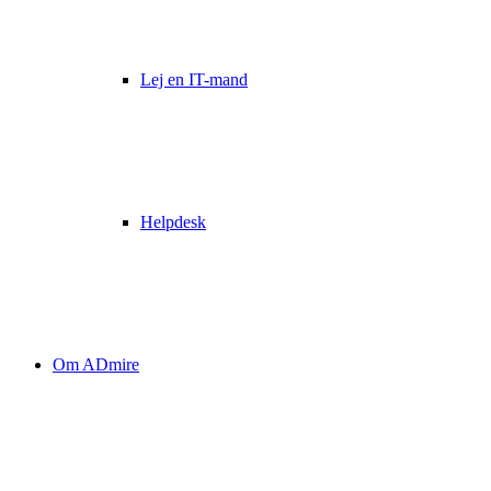
Lej en IT-mand
Helpdesk
Om ADmire