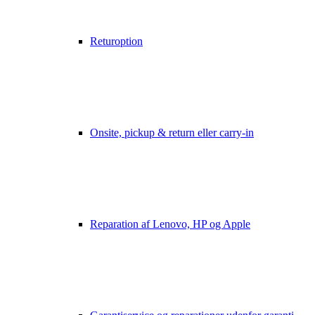
Returoption
Onsite, pickup & return eller carry-in
Reparation af Lenovo, HP og Apple