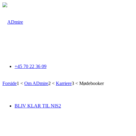
+45 70 22 36 09
Forside
1
<
Om ADmire
2
<
Karriere
3
<
Mødebooker
Mødebooker
BLIV KLAR TIL NIS2