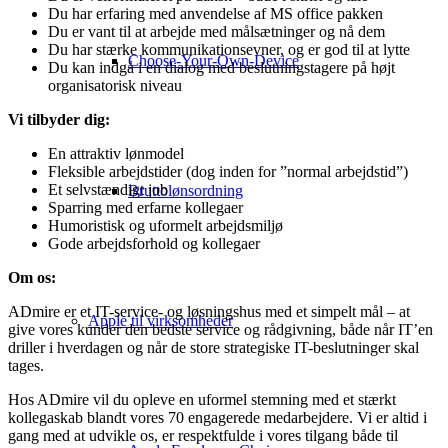
Du har erfaring med anvendelse af MS office pakken
Du er vant til at arbejde med målsætninger og nå dem
Du har stærke kommunikationsevner, og er god til at lytte
Choose-Your-Own-Device
Du kan indgå i en dialog med beslutningstagere på højt
organisatorisk niveau
Vi tilbyder dig:
En attraktiv lønmodel
Fleksible arbejdstider (dog inden for ”normal arbejdstid”)
Et selvstændigt job
Bruttolønsordning
Sparring med erfarne kollegaer
Humoristisk og uformelt arbejdsmiljø
Gode arbejdsforhold og kollegaer
Om os:
ADmire er et IT-service- og løsningshus med et simpelt mål – at
Apple til virksomheder
give vores kunder den bedste service og rådgivning, både når IT’en
driller i hverdagen og når de store strategiske IT-beslutninger skal
tages.
Hos ADmire vil du opleve en uformel stemning med et stærkt
kollegaskab blandt vores 70 engagerede medarbejdere. Vi er altid i
gang med at udvikle os, er respektfulde i vores tilgang både til