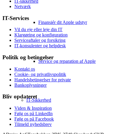
IT-sikkerhed
Netværk
IT-Services
Finansiér dit Apple udstyr
Vil du eje eller leje din IT
Klargøring og konfiguration
Serviceaftaler og forsikring
IT-konsulenter og helpdesk
Politik og betingelser
Service og reparation af Apple
Kontakt os
Cookie- og privatlivspolitik
Handelsbetingelser for private
Bankoplysninger
Bliv opdateret
IT-Sikkerhed
Viden & Inspiration
Følg os på LinkedIn
Følg os på Facebook
Tilmeld nyhedsbrev