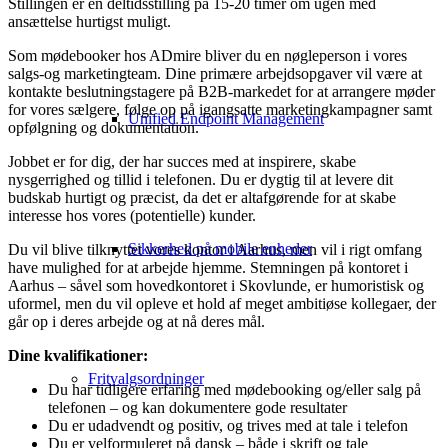
Stillingen er en deltidsstilling på 15-20 timer om ugen med
ansættelse hurtigst muligt.
Som mødebooker hos ADmire bliver du en nøgleperson i vores
salgs-og marketingteam. Dine primære arbejdsopgaver vil være at
kontakte beslutningstagere på B2B-markedet for at arrangere møder
for vores sælgere, følge op på igangsatte marketingkampagner samt
Unified Endpoint Management
opfølgning og dokumentation.
Jobbet er for dig, der har succes med at inspirere, skabe
nysgerrighed og tillid i telefonen. Du er dygtig til at levere dit
budskab hurtigt og præcist, da det er altafgørende for at skabe
interesse hos vores (potentielle) kunder.
Sikkerhed på mobile enheder
Du vil blive tilknyttet vores kontor i Aarhus, men vil i rigt omfang
have mulighed for at arbejde hjemme. Stemningen på kontoret i
Aarhus – såvel som hovedkontoret i Skovlunde, er humoristisk og
uformel, men du vil opleve et hold af meget ambitiøse kollegaer, der
går op i deres arbejde og at nå deres mål.
Dine kvalifikationer:
Fritvalgsordninger
Du har tidligere erfaring med mødebooking og/eller salg på
telefonen – og kan dokumentere gode resultater
Du er udadvendt og positiv, og trives med at tale i telefon
Du er velformuleret på dansk – både i skrift og tale