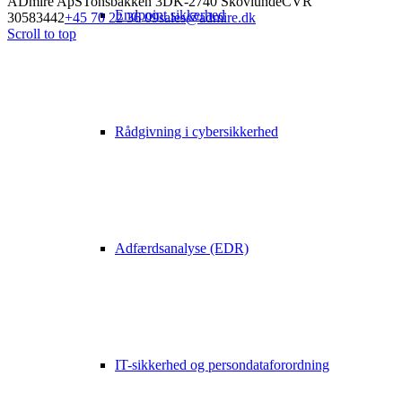
ADmire ApS
Tonsbakken 3
DK-2740 Skovlunde
CVR
Endpoint sikkerhed
30583442
+45 70 22 36 09
sales@admire.dk
Scroll to top
Rådgivning i cybersikkerhed
Adfærdsanalyse (EDR)
IT-sikkerhed og persondataforordning