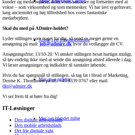
Apple Employee Choice
kunder og medarbejdere, deler vores succeser og fortsætter med at
vokse – som virksomhed og som mennesker. Vi har lavt sygefravær,
lang anciennitet og høj tilfredshed hos vores fantastiske
medarbejdere.
Skal du med på ADmire-holdet?
Lyder stillingen som noget for dig, så send os meget gerne en
Apple i en fritvalgsordning
ansøgning på mail:
job@admire.dk
hvor du vedlægger dit CV.
Ansøgningsfrist: 13/10-20. Vi ønsker stillingen besat hurtigst muligt,
så tøv endelig ikke med at sende din ansøgning afsted allerede i dag.
Vi læser ansøgninger og indkalder til samtaler løbende.
Hvis du har spørgsmål til stillingen, så tag fat i Head of Marketing,
Mac-as-a-service
Denise K. Thomassen på tlf.: +45 9339 0767 eller mail:
dkt@admire.dk
Vi ser frem til at høre fra dig!
IT-Løsninger
Mac i et blandet miljø
Den digitale arbejdsplads
Den mobile arbejdsplads
Det frie digitale valg