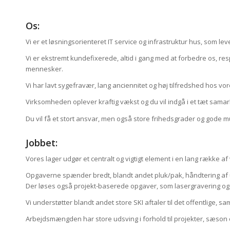
Os:
Vi er et løsningsorienteret IT service og infrastruktur hus, som l
Vi er ekstremt kundefixerede, altid i gang med at forbedre os, re
mennesker.
Vi har lavt sygefravær, lang anciennitet og høj tilfredshed hos v
Virksomheden oplever kraftig vækst og du vil indgå i et tæt sama
Du vil få et stort ansvar, men også store frihedsgrader og gode mu
Jobbet:
Vores lager udgør et centralt og vigtigt element i en lang række af
Opgaverne spænder bredt, blandt andet pluk/pak, håndtering af ud
Der løses også projekt‐baserede opgaver, som lasergravering og 
Vi understøtter blandt andet store SKI aftaler til det offentlige,
Arbejdsmængden har store udsving i forhold til projekter, sæson 