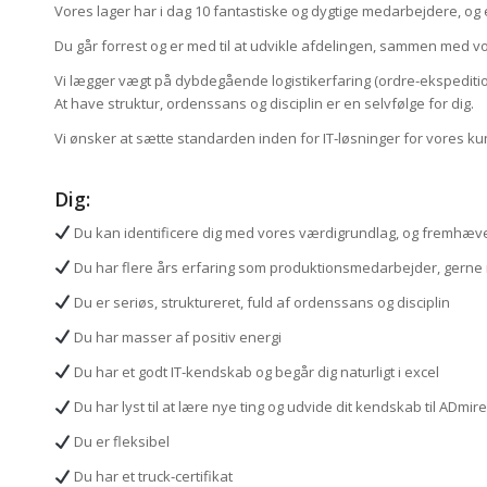
Vores lager har i dag 10 fantastiske og dygtige medarbejdere, og e
Du går forrest og er med til at udvikle afdelingen, sammen med vo
Vi lægger vægt på dybdegående logistikerfaring (ordre‐ekspedition
At have struktur, ordenssans og disciplin er en selvfølge for dig.
Vi ønsker at sætte standarden inden for IT‐løsninger for vores 
Dig:
Du kan identificere dig med vores værdigrundlag, og fremhæv
Du har flere års erfaring som produktionsmedarbejder, gerne
Du er seriøs, struktureret, fuld af ordenssans og disciplin
Du har masser af positiv energi
Du har et godt IT‐kendskab og begår dig naturligt i excel
Du har lyst til at lære nye ting og udvide dit kendskab til ADmi
Du er fleksibel
Du har et truck‐certifikat