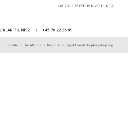
+45 70 22 36 09
BLIV KLAR TIL NIS2
V KLAR TIL NIS2
+45 70 22 36 09
Forside
<
Om ADmire
<
Karriere
<
Logistikmedarbejder jobopslag
er