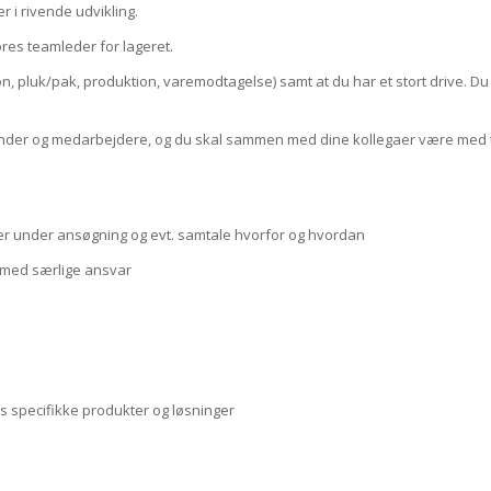
r i rivende udvikling.
res teamleder for lageret.
, pluk/pak, produktion, varemodtagelse) samt at du har et stort drive. Du 
kunder og medarbejdere, og du skal sammen med dine kollegaer være med ti
er under ansøgning og evt. samtale hvorfor og hvordan
 med særlige ansvar
res specifikke produkter og løsninger