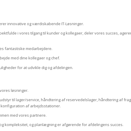
everer innovative og værdiskabende IT‐Løsninger.
spektfulde i vores tilgang til kunder og kollegaer, deler vores succes, ag
ores fantastiske medarbejdere.
rbejde med dine kollegaer og chef.
ligheder for at udvikle dig og afdelingen.
 vores løsninger.
styr til lager/service, håndtering af reservedelslager, håndtering af fr
konfiguration af arbejdsstationer.
 sammen med vores partnere.
og kompleksitet, og planlægning er afgørende for afdelingens succes.