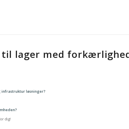
til lager med forkærlighed
 infrastruktur løsninger?
ksomheden?
r dig!