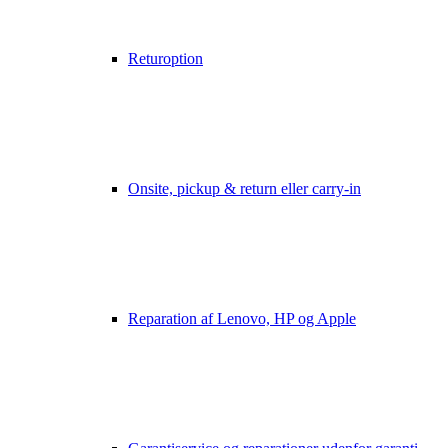
Returoption
Onsite, pickup & return eller carry-in
Reparation af Lenovo, HP og Apple