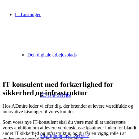
IT-Løsninger
Den digitale arbejdsplads
IT-konsulent med forkærlighed for
sikkerhed og infrastruktur
PC-as-a-Service
Hos ADmire leder vi efter dig, der brænder at levere værdifulde og
innovative løsninger til vores kunder.
Som vores nye IT-konsulent skal du være med til at understøtte
vores ambition om at levere verdensklasse løsninger inden for blandt
andet IT-sikkerhed og infrastruktur, og du får en vigtig rolle i at
Smartphone-as-a-Service
understøtte vores dygtige team af sælgere.