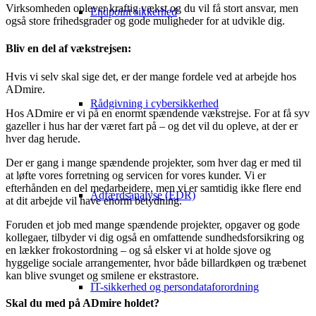
Virksomheden oplever kraftig vækst og du vil få stort ansvar, men
Endpoint sikkerhed
også store frihedsgrader og gode muligheder for at udvikle dig.
Bliv en del af vækstrejsen:
Hvis vi selv skal sige det, er der mange fordele ved at arbejde hos
ADmire.
Rådgivning i cybersikkerhed
Hos ADmire er vi på en enormt spændende vækstrejse. For at få syv
gazeller i hus har der været fart på – og det vil du opleve, at der er
hver dag herude.
Der er gang i mange spændende projekter, som hver dag er med til
at løfte vores forretning og servicen for vores kunder. Vi er
efterhånden en del medarbejdere, men vi er samtidig ikke flere end
Adfærdsanalyse (EDR)
at dit arbejde vil have enorm betydning.
Foruden et job med mange spændende projekter, opgaver og gode
kollegaer, tilbyder vi dig også en omfattende sundhedsforsikring og
en lækker frokostordning – og så elsker vi at holde sjove og
hyggelige sociale arrangementer, hvor både billardkøen og træbenet
kan blive svunget og smilene er ekstrastore.
IT-sikkerhed og persondataforordning
Skal du med på ADmire holdet?