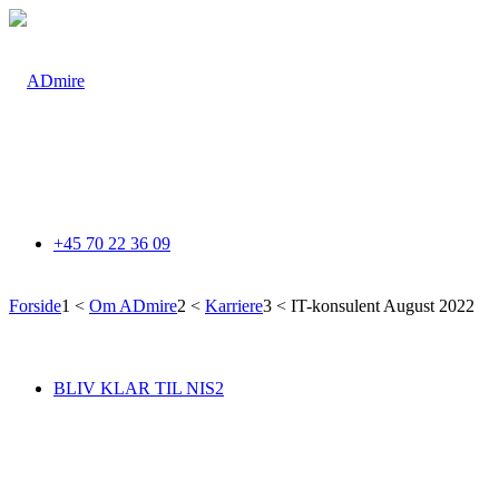
+45 70 22 36 09
Forside
1
<
Om ADmire
2
<
Karriere
3
<
IT-konsulent August 2022
IT-konsulent
BLIV KLAR TIL NIS2