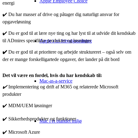
Apple Employee Choice
energi
✔️ Du har masser af drive og påtager dig naturligt ansvar for
opgaveløsning
✔️ Du er god til at lære nye ting og har lyst til at udvide dit kendskab
til ADmires specifikke produkter og løsninger
Apple i en fritvalgsordning
✔️
Du er god til at prioritere og arbejde struktureret – også selv om
der er mange forskelligartede opgaver, der lander på dit bord
Det vil være en fordel, hvis du har kendskab til:
Mac-as-a-service
✔️
Implementering og drift af M365 og relaterede Microsoft
produkter
✔️ MDM/UEM løsninger
✔️ Sikkerhedsprodukter og funktioner
Mac i et blandet miljø
✔️ Microsoft Azure