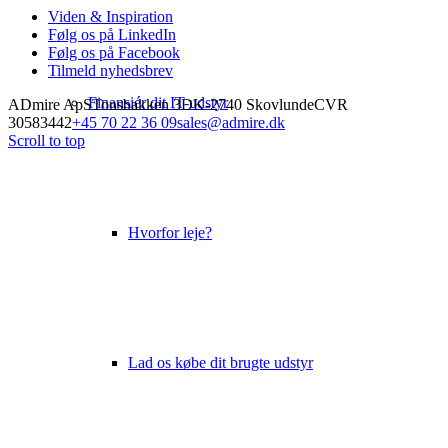
Viden & Inspiration
Følg os på LinkedIn
Følg os på Facebook
Tilmeld nyhedsbrev
Finansiér dit IT-udstyr
ADmire ApS
Tonsbakken 3
DK-2740 Skovlunde
CVR
30583442
+45 70 22 36 09
sales@admire.dk
Scroll to top
Hvorfor leje?
Lad os købe dit brugte udstyr