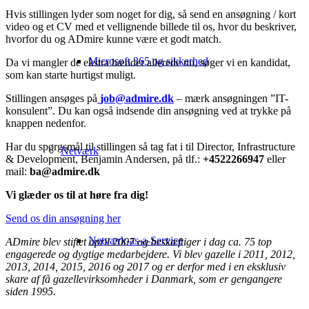
Hvis stillingen lyder som noget for dig, så send en ansøgning / kort
video og et CV med et vellignende billede til os, hvor du beskriver,
hvorfor du og ADmire kunne være et godt match.
Microsoft 365 og sikkerhed
Da vi mangler de ekstra hænder allerede nu, søger vi en kandidat,
som kan starte hurtigst muligt.
Stillingen ansøges på
job@admire.dk
– mærk ansøgningen ”IT-
konsulent”. Du kan også indsende din ansøgning ved at trykke på
knappen nedenfor.
Har du spørgsmål til stillingen så tag fat i til Director, Infrastructure
Netværk
& Development, Benjamin Andersen, på tlf.:
+4522266947
eller
mail:
ba@admire.dk
Vi glæder os til at høre fra dig!
Send os din ansøgning her
Netværk-as-a-Service
ADmire blev stiftet april 2007 og beskæftiger i dag ca. 75 top
engagerede og dygtige medarbejdere. Vi blev gazelle i 2011, 2012,
2013, 2014, 2015, 2016 og 2017 og er derfor med i en eksklusiv
skare af få gazellevirksomheder i Danmark, som er gengangere
siden 1995.