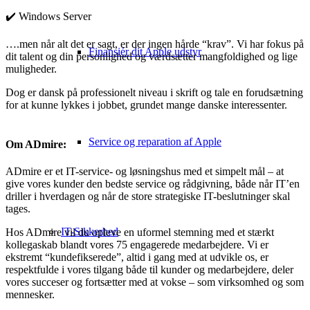
✔️ Windows Server
….men når alt det er sagt, er der ingen hårde “krav”. Vi har fokus på
Finansiér dit Apple udstyr
dit talent og din personlighed og værdsætter mangfoldighed og lige
muligheder.
Dog er dansk på professionelt niveau i skrift og tale en forudsætning
for at kunne lykkes i jobbet, grundet mange danske interessenter.
Service og reparation af Apple
Om ADmire:
ADmire er et IT-service- og løsningshus med et simpelt mål – at
give vores kunder den bedste service og rådgivning, både når IT’en
driller i hverdagen og når de store strategiske IT-beslutninger skal
tages.
IT-Sikkerhed
Hos ADmire vil du opleve en uformel stemning med et stærkt
kollegaskab blandt vores 75 engagerede medarbejdere. Vi er
ekstremt “kundefikserede”, altid i gang med at udvikle os, er
respektfulde i vores tilgang både til kunder og medarbejdere, deler
vores succeser og fortsætter med at vokse – som virksomhed og som
mennesker.