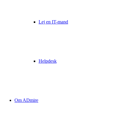
Lej en IT-mand
Helpdesk
Om ADmire