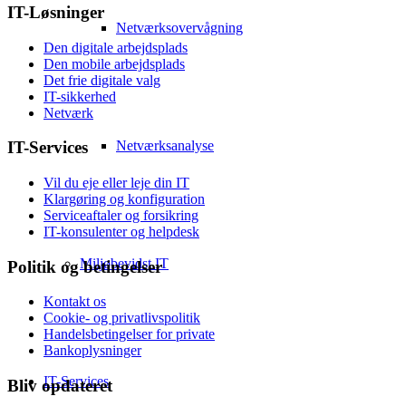
IT-Løsninger
Netværksovervågning
Den digitale arbejdsplads
Den mobile arbejdsplads
Det frie digitale valg
IT-sikkerhed
Netværk
Netværksanalyse
IT-Services
Vil du eje eller leje din IT
Klargøring og konfiguration
Serviceaftaler og forsikring
IT-konsulenter og helpdesk
Miljøbevidst IT
Politik og betingelser
Kontakt os
Cookie- og privatlivspolitik
Handelsbetingelser for private
Bankoplysninger
IT-Services
Bliv opdateret