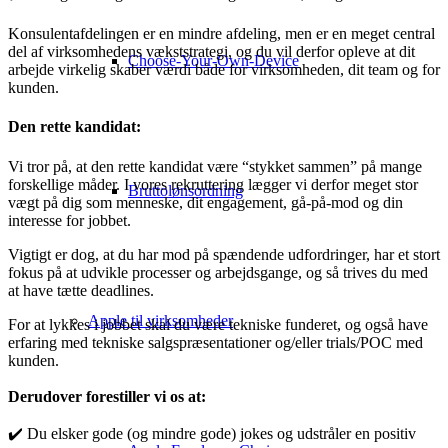
Konsulentafdelingen er en mindre afdeling, men er en meget central
del af virksomhedens vækststrategi, og du vil derfor opleve at dit
Choose-Your-Own-Device
arbejde virkelig skaber værdi både for virksomheden, dit team og for
kunden.
Den rette kandidat:
Vi tror på, at den rette kandidat være “stykket sammen” på mange
forskellige måder. I vores rekruttering lægger vi derfor meget stor
Bruttolønsordning
vægt på dig som menneske, dit engagement, gå-på-mod og din
interesse for jobbet.
Vigtigt er dog, at du har mod på spændende udfordringer, har et stort
fokus på at udvikle processer og arbejdsgange, og så trives du med
at have tætte deadlines.
Apple til virksomheder
For at lykkes i jobbet skal du være tekniske funderet, og også have
erfaring med tekniske salgspræsentationer og/eller trials/POC med
kunden.
Derudover forestiller vi os at:
✔️ Du elsker gode (og mindre gode) jokes og udstråler en positiv