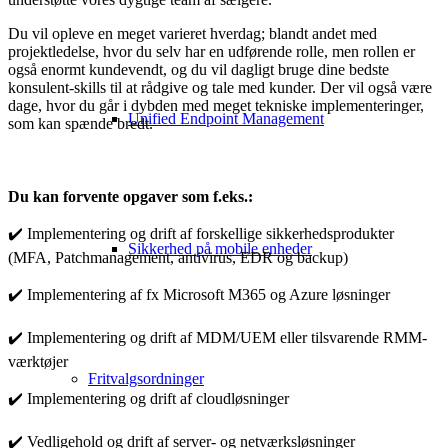
Du vil opleve en meget varieret hverdag; blandt andet med
projektledelse, hvor du selv har en udførende rolle, men rollen er
også enormt kundevendt, og du vil dagligt bruge dine bedste
konsulent-skills til at rådgive og tale med kunder. Der vil også være
dage, hvor du går i dybden med meget tekniske implementeringer,
Unified Endpoint Management
som kan spænde bredt.
Du kan forvente opgaver som f.eks.:
✔️ Implementering og drift af forskellige sikkerhedsprodukter
Sikkerhed på mobile enheder
(MFA, Patchmanagement, antivirus, EDR og backup)
✔️ Implementering af fx Microsoft M365 og Azure løsninger
✔️ Implementering og drift af MDM/UEM eller tilsvarende RMM-
værktøjer
Fritvalgsordninger
✔️ Implementering og drift af cloudløsninger
✔️ Vedligehold og drift af server- og netværksløsninger