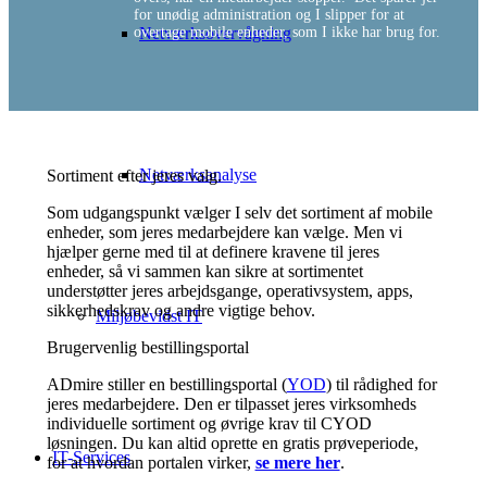
for unødig administration og I slipper for at
overtage mobile enheder, som I ikke har brug for.
Netværksovervågning
Netværksanalyse
Sortiment efter jeres valg.
Som udgangspunkt vælger I selv det sortiment af mobile
enheder, som jeres medarbejdere kan vælge. Men vi
hjælper gerne med til at definere kravene til jeres
enheder, så vi sammen kan sikre at sortimentet
understøtter jeres arbejdsgange, operativsystem, apps,
sikkerhedskrav og andre vigtige behov.
Miljøbevidst IT
Brugervenlig bestillingsportal
ADmire stiller en bestillingsportal (
YOD
) til rådighed for
jeres medarbejdere. Den er tilpasset jeres virksomheds
individuelle sortiment og øvrige krav til CYOD
løsningen. Du kan altid oprette en gratis prøveperiode,
IT-Services
for at hvordan portalen virker,
se mere her
.