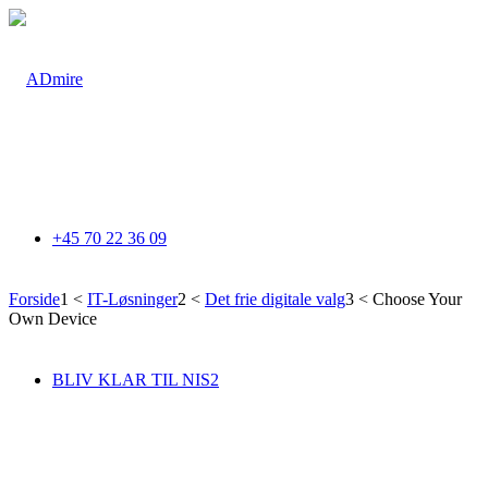
+45 70 22 36 09
Forside
1
<
IT-Løsninger
2
<
Det frie digitale valg
3
<
Choose Your
Own Device
DET FRIE DIGITALE VALG
BLIV KLAR TIL NIS2
Choose your own device
Tilbyd dine medarbejdere deres foretrukne IT-udstyr – uden ekstra
omkostninger for din virksomhed