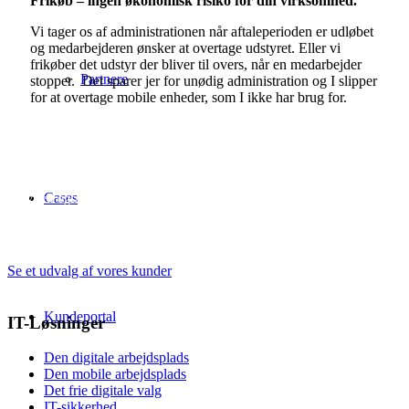
Frikøb – ingen økonomisk risiko for din virksomhed.
Vi tager os af administrationen når aftaleperioden er udløbet
og medarbejderen ønsker at overtage udstyret. Eller vi
frikøber det udstyr der bliver til overs, når en medarbejder
Partnere
stopper. Det sparer jer for unødig administration og I slipper
for at overtage mobile enheder, som I ikke har brug for.
Vi har hjulpet mange
Cases
Og vi vil også gerne hjælpe dig. Hvad enten det drejer som en privat
reparation af IT-udstyr, eller din virksomhed har behov for at samle alle IT-
løsninger og services under én leverandør og samtidig optimere
infrastrukturen for en øget fleksibilitet, så står vi klar til at hjælpe.
Se et udvalg af vores kunder
Kundeportal
IT-Løsninger
Den digitale arbejdsplads
Den mobile arbejdsplads
Det frie digitale valg
IT-sikkerhed