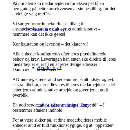
På portalen kan medarbejderen for eksempel få en
beregning på nettokonsekvensen af sin bestilling, før det
endelige valg træffes.
Vi sørger for ordrebekræftelse, tillæg til
ansættelseskontrakt og alt øvrigt administrativt –
Finansiér dit IT-udstyr
nemmere kan det ikke gøres!
Konfiguration og levering – det klarer vi!
Alle enheder konfigureres efter jeres prædefinerede
behov og krav. Leveringen kan enten ske direkte til jeres
medarbejder eller til en af jeres øvrige adresser i
Hvorfor leje?
Danmark – I bestemmer!
ADmire registrerer altid serienumre på alt udstyr og evt.
ekstra tilbehør, der udleveres til jeres medarbejdere – det
letter jeres administrative arbejde og giver jer et godt
overblik.
En god serviceaftale sikrer maksimal ”oppetid” – I
Lad os købe dit brugte udstyr
bestemmer aftalens indhold.
For at være sikker på, at dine medarbejderes mobile
enheder altid er fuld funktionsdygtige, og at ”oppetiden”