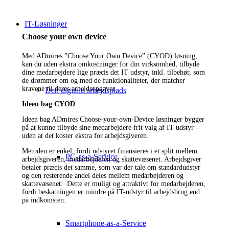
IT-Løsninger
Choose your own device
Med ADmires ”Choose Your Own Device” (CYOD) løsning,
kan du
uden ekstra omkostninger
for din virksomhed, tilbyde
dine medarbejdere lige præcis det IT udstyr, inkl. tilbehør, som
de drømmer om og med de funktionaliteter, der matcher
kravene til deres arbejdsopgaver.
Den digitale arbejdsplads
Ideen bag CYOD
Ideen bag ADmires Choose-your-own-Device løsninger bygger
på at kunne tilbyde sine medarbejdere frit valg af IT-udstyr –
uden at det koster ekstra for arbejdsgiveren.
Metoden er enkel, fordi udstyret finansieres i et split mellem
PC-as-a-Service
arbejdsgiveren, medarbejderen og skattevæsenet. Arbejdsgiver
betaler præcis det samme, som var der tale om standardudstyr
og den resterende andel deles mellem medarbejderen og
skattevæsenet. Dette er muligt og attraktivt for medarbejderen,
fordi beskatningen er mindre på IT-udstyr til arbejdsbrug end
på indkomsten.
Smartphone-as-a-Service