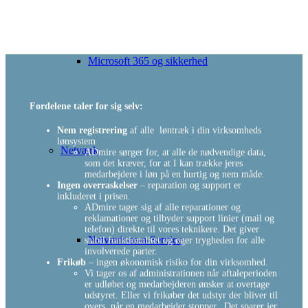
Microsoft 365 og sikkerhed
Fordelene taler for sig selv:
Nem registrering
af alle løntræk i din virksomheds
lønsystem
Netværk
ADmire sørger for, at alle de nødvendige data,
som det kræver, for at I kan trække jeres
medarbejdere i løn på en hurtig og nem måde.
Ingen overraskelser
– reparation og support er
inkluderet i prisen.
ADmire tager sig af alle reparationer og
reklamationer og tilbyder support linier (mail og
telefon) direkte til vores teknikere. Det giver
Netværk-as-a-Service
stabil funktionalitet og øger trygheden for alle
involverede parter.
Frikøb
– ingen økonomisk risiko for din virksomhed.
Vi tager os af administrationen når aftaleperioden
er udløbet og medarbejderen ønsker at overtage
udstyret. Eller vi frikøber det udstyr der bliver til
overs, når en medarbejder stopper. Det sparer jer