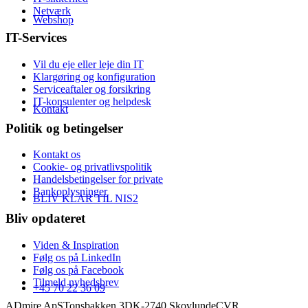
Netværk
Webshop
IT-Services
Vil du eje eller leje din IT
Klargøring og konfiguration
Serviceaftaler og forsikring
IT-konsulenter og helpdesk
Kontakt
Politik og betingelser
Kontakt os
Cookie- og privatlivspolitik
Handelsbetingelser for private
Bankoplysninger
BLIV KLAR TIL NIS2
Bliv opdateret
Viden & Inspiration
Følg os på LinkedIn
Følg os på Facebook
Tilmeld nyhedsbrev
+45 70 22 36 09
ADmire ApS
Tonsbakken 3
DK-2740 Skovlunde
CVR