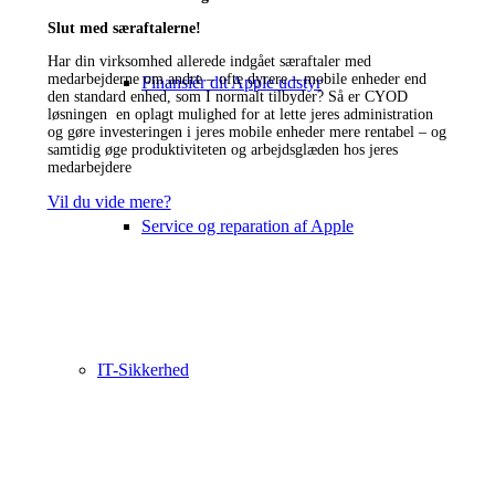
Slut med særaftalerne!
Har din virksomhed allerede indgået særaftaler med
medarbejderne om andre – ofte dyrere – mobile enheder end
Finansiér dit Apple udstyr
den standard enhed, som I normalt tilbyder? Så er CYOD
løsningen en oplagt mulighed for at lette jeres administration
og gøre investeringen i jeres mobile enheder mere rentabel – og
samtidig øge produktiviteten og arbejdsglæden hos jeres
medarbejdere
Vil du vide mere?
Service og reparation af Apple
IT-Sikkerhed