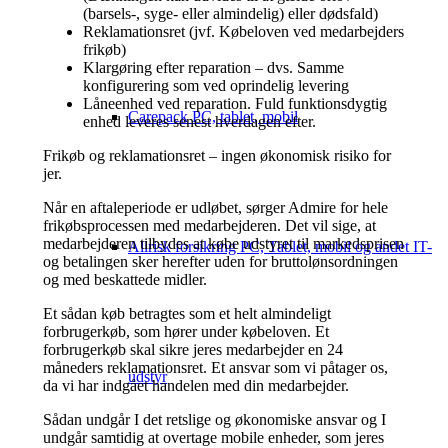
(barsels-, syge- eller almindelig) eller dødsfald)
Reklamationsret (jvf. Købeloven ved medarbejders
frikøb)
Klargøring efter reparation – dvs. Samme
konfigurering som ved oprindelig levering
Låneenhed ved reparation. Fuld funktionsdygtig
Carepack PC, tablet, mobil
enhed leveres senest hverdagen efter.
Frikøb og reklamationsret – ingen økonomisk risiko for
jer.
Når en aftaleperiode er udløbet, sørger Admire for hele
frikøbsprocessen med medarbejderen. Det vil sige, at
medarbejderen tilbydes at købe udstyret til markedsprisen
Allrisk forsikring PC, Tablet, mobil og andet IT-
og betalingen sker herefter uden for bruttolønsordningen
og med beskattede midler.
Et sådan køb betragtes som et helt almindeligt
forbrugerkøb, som hører under købeloven. Et
forbrugerkøb skal sikre jeres medarbejder en 24
måneders reklamationsret. Et ansvar som vi påtager os,
udstyr
da vi har indgået handelen med din medarbejder.
Sådan undgår I det retslige og økonomiske ansvar og I
undgår samtidig at overtage mobile enheder, som jeres