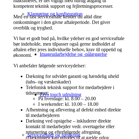
maksimeres, er det vigtigt med hurtig adgang til
kompetent teknisk support og fejlretningsprocesser.
Klargøring og konfiguration
Med en fast serviceaftale kender du altid dine
omkostninger i den givne aftaleperiode. Det giver
overblik og tryghed.
Vi har et godt bud på, hvilke ydelser en god serviceaftale
bør indeholde, men tilpasser også gerne indholdet af
aftalen efter jeres individuelle behov, krav til oppetid og
Imageudarbejdelse og -pålæggelse
økonomi.
Vi anbefaler følgende serviceydelser:
Dækning for udvidet garanti og hændelig uheld
(tabs- og væskeskader)
Telefonisk teknisk support for medarbejdere i
tidsrummet:
Zero touch udrulning
På hverdage: kl. 8.00 – 20.00
I weekender: kl. 10.00 – 18.00
Afhentning og aflevering af defekt enhed direkte
til medarbejderen
Dækning ved opsigelse – inkluderer direkte
kontakt til medarbejder vedr. overtagelse eller
returnering og efterfølgende afregning.
Serviceaftaler og forsikring
(Dækningen kan udvides til at gælde orlov