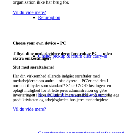
organisation ikke har brug for.
Vil du vide mere?
Returoption
Choose your own device – PC
Tilbyd dine medarbejdere deres foretrukne PC – uden
Onsite, pickup & return eller carry-in
ekstra omkostninger!
Slut med særaftalerne!
Har din virksomhed allerede indgået særaftaler med
medarbejderne om andre – ofte dyrere – PC’er end den I
normalt tilbyder som standard? Så er CYOD løsningen en
oplagt mulighed for at lette jeres administration og gøre
Reparation af Lenovo, HP og Apple
investeringen i jeres PC udstyr mere rentabel – og samtidig øge
produktiviteten og arbejdsglæden hos jeres medarbejdere
Vil du vide mere?