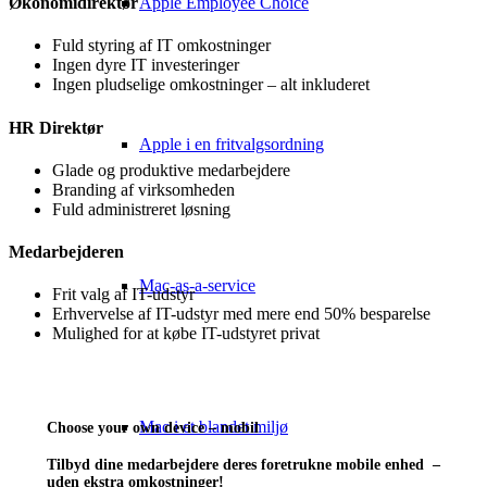
Apple Employee Choice
Økonomidirektør
Fuld styring af IT omkostninger
Ingen dyre IT investeringer
Ingen pludselige omkostninger – alt inkluderet
HR Direktør
Apple i en fritvalgsordning
Glade og produktive medarbejdere
Branding af virksomheden
Fuld administreret løsning
Medarbejderen
Mac-as-a-service
Frit valg af IT-udstyr
Erhvervelse af IT-udstyr med mere end 50% besparelse
Mulighed for at købe IT-udstyret privat
Mac i et blandet miljø
Choose your own device – mobil
Tilbyd dine medarbejdere deres foretrukne mobile enhed –
uden ekstra omkostninger!