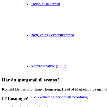
Endpoint sikkerhed
Morten Norup
Moretn Norup er salgs- og marketingdirektør hos ADmire. Morten har
tilbyde deres medarbejdere præcis det IT-udstyr, de ønsker at arbejde 
Mortens indlæg vil b.la. tage jer igennem udfordringerne ved ikke at f
medarbejdere.
Rådgivning i cybersikkerhed
Benjamin Andersen
Benjamin Andersen er IT-direktør hos ADmire. Benjamin var med til at
være med til at sikre glade medarbejdere med god oppetid.
Adfærdsanalyse (EDR)
Benjamins oplæg vil give jer en let og overskuelig gennemgang af, hvor l
Har du spørgsmål til eventet?
Kontakt Denise Krogstrup Thomassen, Head of Marketing, på mail: d
IT-sikkerhed og persondataforordning
IT-Løsninger