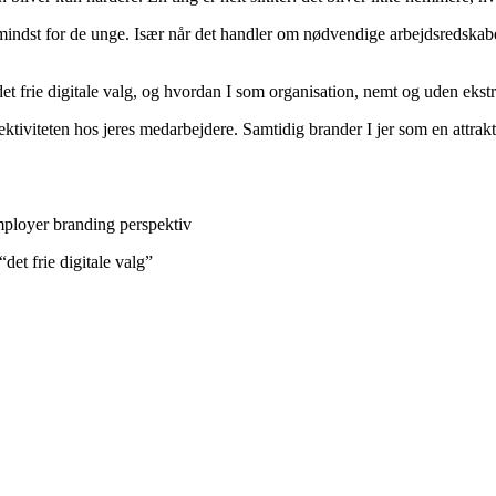
kke mindst for de unge. Især når det handler om nødvendige arbejdsredsk
det frie digitale valg, og hvordan I som organisation, nemt og uden ekst
fektiviteten hos jeres medarbejdere. Samtidig brander I jer som en attrak
employer branding perspektiv
et frie digitale valg”