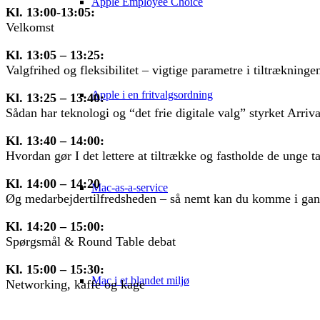
Apple Employee Choice
Kl. 13:00-13:05:
Velkomst
Kl. 13:05 – 13:25:
Valgfrihed og fleksibilitet – vigtige parametre i tiltræknin
Apple i en fritvalgsordning
Kl. 13:25 – 13:40:
Sådan har teknologi og “det frie digitale valg” styrket Arri
Kl. 13:40 – 14:00:
Hvordan gør I det lettere at tiltrække og fastholde de unge
Kl. 14:00 – 14:20
Mac-as-a-service
Øg medarbejdertilfredsheden – så nemt kan du komme i ga
Kl. 14:20 – 15:00:
Spørgsmål & Round Table debat
Kl. 15:00 – 15:30:
Mac i et blandet miljø
Networking, kaffe og kage
Oplægsholdere