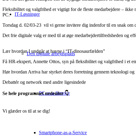
Fleksibilitet og valgfrihed er vigtigt for de fleste medarbejdere – i
IT-Løsninger
PC.
Torsdag d. 02/03-23 vil vi gerne invitere dig indenfor til en snak om 
Det frie digitale valg er med til at øge medarbejdertilfredsheden og ef
Lær hvordan I undgår at havne i “IT-dinosaurfælden”
Den digitale arbejdsplads
Få HR-ekspert, Annette Ottos, syn på fleksibilitet og valgfrihed i et 
Hør hvordan Arriva har styrket deres forretning gennem teknologi og “d
Debattér og network med andre ligesindede
PC-as-a-Service
Se hele programmet nedenfor 👇
Vi glæder os til at se dig!
Tilmeld dig eventet her
Smartphone-as-a-Service