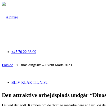
+45 70 22 36 09
Forside
1
<
Tilmeldingssite – Event Marts 2023
BLIV KLAR TIL NIS2
Den attraktive arbejdsplads undgår “Dino
Du ved det godt. Kampen om de dygtige medarbejdere er hård, og den bl