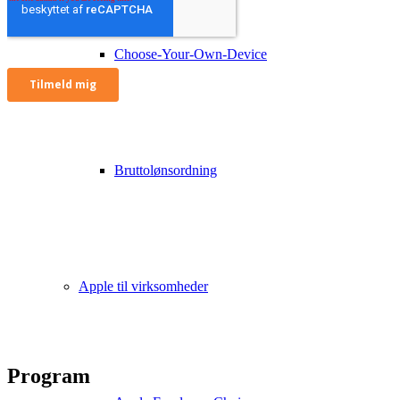
Choose-Your-Own-Device
Hvor?
Bruttolønsordning
ADmire
Tonsbakken 3
2740 Skovlunde
Hvornår?
Apple til virksomheder
2. Marts 2023
Kl. 13:00 – 15:30
Program