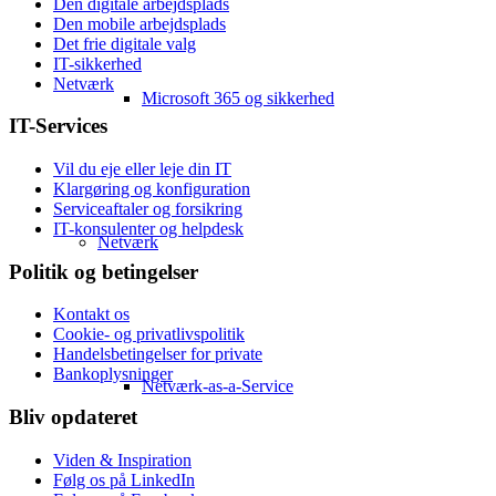
Den digitale arbejdsplads
Den mobile arbejdsplads
Det frie digitale valg
IT-sikkerhed
Netværk
Microsoft 365 og sikkerhed
IT-Services
Vil du eje eller leje din IT
Klargøring og konfiguration
Serviceaftaler og forsikring
IT-konsulenter og helpdesk
Netværk
Politik og betingelser
Kontakt os
Cookie- og privatlivspolitik
Handelsbetingelser for private
Bankoplysninger
Netværk-as-a-Service
Bliv opdateret
Viden & Inspiration
Følg os på LinkedIn