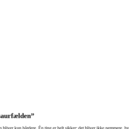
Inspiration, round table debat & networkin
TILMELD DIG EVENTET
saurfælden”
iver kun hårdere. Én ting er helt sikker: det bliver ikke nemmere, hvi