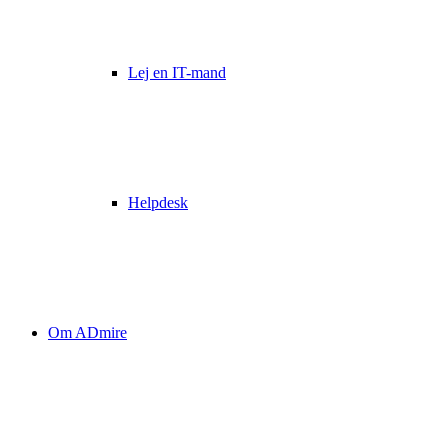
Lej en IT-mand
Helpdesk
Om ADmire