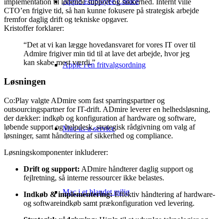
Apple Employee Choice
implementation til løbende support og sikkerhed. Internt ville
CTO’en frigive tid, så han kunne fokusere på strategisk arbejde
fremfor daglig drift og tekniske opgaver.
Kristoffer forklarer:
“Det at vi kan lægge hovedansvaret for vores IT over til
Admire frigiver min tid til at lave det arbejde, hvor jeg
kan skabe mest værdi.”
Apple i en fritvalgsordning
Løsningen
Co:Play valgte ADmire som fast sparringspartner og
outsourcingspartner for IT-drift. ADmire leverer en helhedsløsning,
der dækker: indkøb og konfiguration af hardware og software,
løbende support og helpdesk, strategisk rådgivning om valg af
Mac-as-a-service
løsninger, samt håndtering af sikkerhed og compliance.
Løsningskomponenter inkluderer:
Drift og support:
ADmire håndterer daglig support og
fejlretning, så interne ressourcer ikke belastes.
Mac i et blandet miljø
Indkøb & implementering:
Effektiv håndtering af hardware-
og softwareindkøb samt prækonfiguration ved levering.