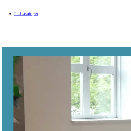
tage ansvar for drift, support og strategisk rådgivning — så interne
ressourcer kunne fokusere på kerneopgaven.
IT-Løsninger
Branche:
Advokat / Tech
Kunde:
Co:Play
Rolle:
Kristoffer Rosenquist Kirk, CTO & Advokat
Løsning:
Fuldt administreret IT-drift, support, IT-sikkerhedssetup
og strategisk teknologi- og sikkerhedsrådgivning
Den digitale arbejdsplads
PC-as-a-Service
Smartphone-as-a-Service