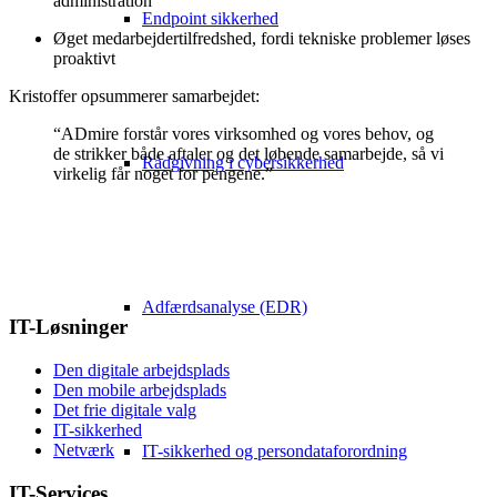
administration
Endpoint sikkerhed
Øget medarbejdertilfredshed, fordi tekniske problemer løses
proaktivt
Kristoffer opsummerer samarbejdet:
“ADmire forstår vores virksomhed og vores behov, og
de strikker både aftaler og det løbende samarbejde, så vi
Rådgivning i cybersikkerhed
virkelig får noget for pengene.”
Nysgerrig på hvordan en løsning kunne se ud hos
jer?
Udfyld formularen, så kontakter vi dig hurtigst muligt.
Adfærdsanalyse (EDR)
IT-Løsninger
Den digitale arbejdsplads
Den mobile arbejdsplads
Det frie digitale valg
IT-sikkerhed
Netværk
IT-sikkerhed og persondataforordning
IT-Services