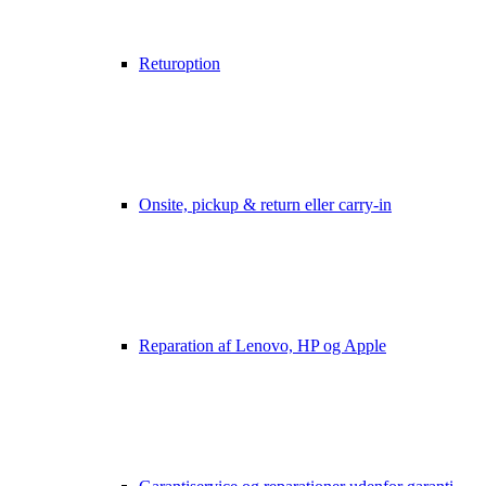
Returoption
Onsite, pickup & return eller carry-in
Reparation af Lenovo, HP og Apple