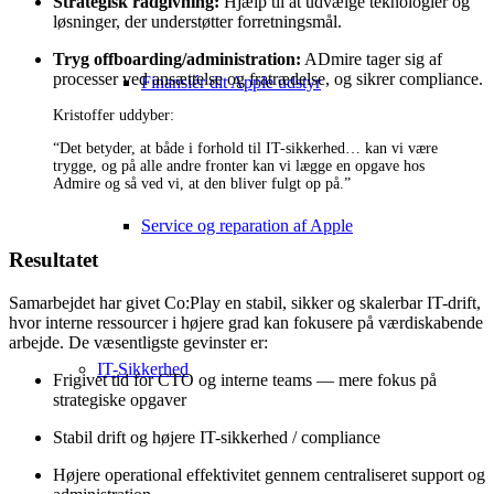
Strategisk rådgivning:
Hjælp til at udvælge teknologier og
løsninger, der understøtter forretningsmål.
Tryg offboarding/administration:
ADmire tager sig af
processer ved ansættelse og fratrædelse, og sikrer compliance.
Finansiér dit Apple udstyr
Kristoffer uddyber:
“Det betyder, at både i forhold til IT-sikkerhed… kan vi være
trygge, og på alle andre fronter kan vi lægge en opgave hos
Admire og så ved vi, at den bliver fulgt op på.”
Service og reparation af Apple
Resultatet
Samarbejdet har givet Co:Play en stabil, sikker og skalerbar IT-drift,
hvor interne ressourcer i højere grad kan fokusere på værdiskabende
arbejde. De væsentligste gevinster er:
IT-Sikkerhed
Frigivet tid for CTO og interne teams — mere fokus på
strategiske opgaver
Stabil drift og højere IT-sikkerhed / compliance
Højere operational effektivitet gennem centraliseret support og