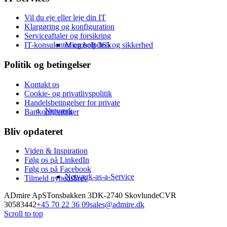
Vil du eje eller leje din IT
Klargøring og konfiguration
Serviceaftaler og forsikring
Microsoft 365 og sikkerhed
IT-konsulenter og helpdesk
Politik og betingelser
Kontakt os
Cookie- og privatlivspolitik
Handelsbetingelser for private
Netværk
Bankoplysninger
Bliv opdateret
Viden & Inspiration
Følg os på LinkedIn
Følg os på Facebook
Netværk-as-a-Service
Tilmeld nyhedsbrev
ADmire ApS
Tonsbakken 3
DK-2740 Skovlunde
CVR
30583442
+45 70 22 36 09
sales@admire.dk
Scroll to top